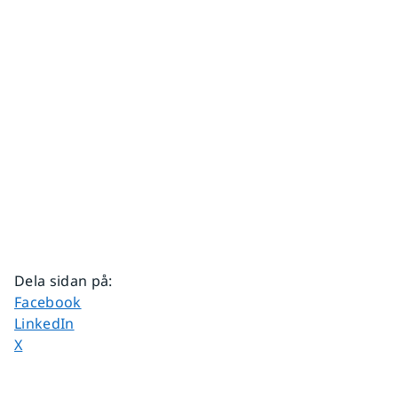
Dela sidan på
:
Dela sidan på
Facebook
Dela sidan på
LinkedIn
Dela sidan på
X