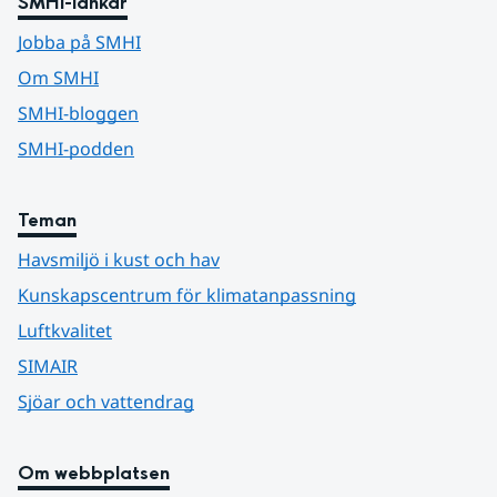
SMHI-länkar
Jobba på SMHI
Om SMHI
SMHI-bloggen
SMHI-podden
Teman
Havsmiljö i kust och hav
Kunskapscentrum för klimatanpassning
Luftkvalitet
SIMAIR
Sjöar och vattendrag
Om webbplatsen