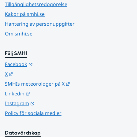
Tillgänglighetsredogörelse
Kakor på smhi.se
Hantering av personuppgifter
Om smhi.se
Följ SMHI
Länk till annan webbplats.
Facebook
Länk till annan webbplats.
X
Länk till annan webbplats.
SMHIs meteorologer på X
Länk till annan webbplats.
Linkedin
Länk till annan webbplats.
Instagram
Policy för sociala medier
Datavärdskap