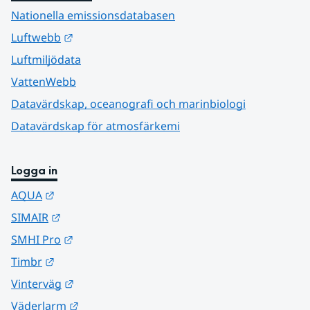
Nationella emissionsdatabasen
Länk till annan webbplats.
Luftwebb
Luftmiljödata
VattenWebb
Datavärdskap, oceanografi och marinbiologi
Datavärdskap för atmosfärkemi
Logga in
Länk till annan webbplats.
AQUA
Länk till annan webbplats.
SIMAIR
Länk till annan webbplats.
SMHI Pro
Länk till annan webbplats.
Timbr
Länk till annan webbplats.
Vinterväg
Länk till annan webbplats.
Väderlarm