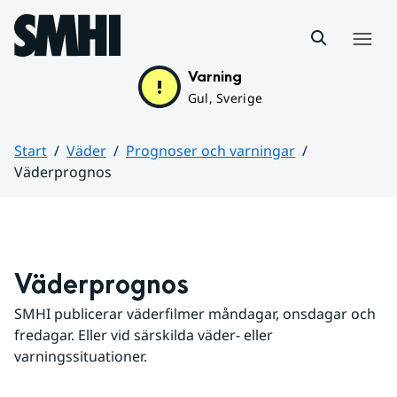
Hoppa till sidans innehåll
Meny
Varning
Gul, Sverige
Start
Väder
Prognoser och varningar
Väderprognos
Huvudinnehåll
Väderprognos
SMHI publicerar väderfilmer måndagar, onsdagar och 
fredagar. Eller vid särskilda väder- eller 
varningssituationer.