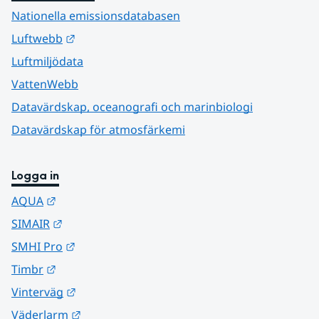
Nationella emissionsdatabasen
Länk till annan webbplats.
Luftwebb
Luftmiljödata
VattenWebb
Datavärdskap, oceanografi och marinbiologi
Datavärdskap för atmosfärkemi
Logga in
Länk till annan webbplats.
AQUA
Länk till annan webbplats.
SIMAIR
Länk till annan webbplats.
SMHI Pro
Länk till annan webbplats.
Timbr
Länk till annan webbplats.
Vinterväg
Länk till annan webbplats.
Väderlarm