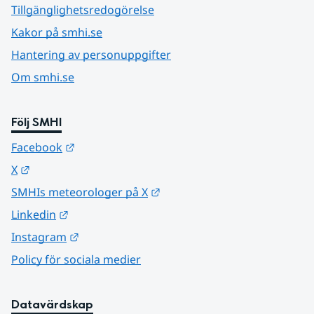
Tillgänglighetsredogörelse
Kakor på smhi.se
Hantering av personuppgifter
Om smhi.se
Följ SMHI
Länk till annan webbplats.
Facebook
Länk till annan webbplats.
X
Länk till annan webbplats.
SMHIs meteorologer på X
Länk till annan webbplats.
Linkedin
Länk till annan webbplats.
Instagram
Policy för sociala medier
Datavärdskap