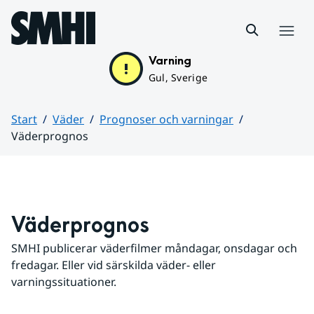
Hoppa till sidans innehåll
Meny
Varning
Gul, Sverige
Start
Väder
Prognoser och varningar
Väderprognos
Huvudinnehåll
Väderprognos
SMHI publicerar väderfilmer måndagar, onsdagar och 
fredagar. Eller vid särskilda väder- eller 
varningssituationer.