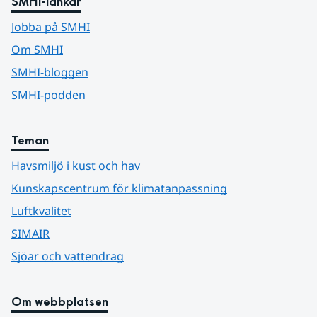
SMHI-länkar
Jobba på SMHI
Om SMHI
SMHI-bloggen
SMHI-podden
Teman
Havsmiljö i kust och hav
Kunskapscentrum för klimatanpassning
Luftkvalitet
SIMAIR
Sjöar och vattendrag
Om webbplatsen