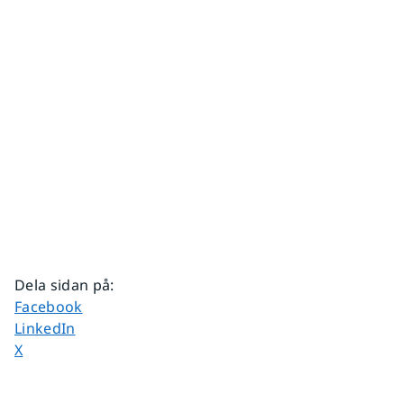
Dela sidan på
:
Dela sidan på
Facebook
Dela sidan på
LinkedIn
Dela sidan på
X