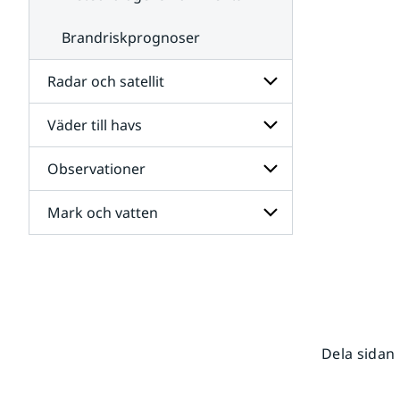
Brandriskprognoser
Radar och satellit
Väder till havs
Undersidor
för
Radar
Observationer
Undersidor
och
för
satellit
Väder
Mark och vatten
Undersidor
till
för
havs
Observationer
Undersidor
för
Mark
och
vatten
Dela sidan