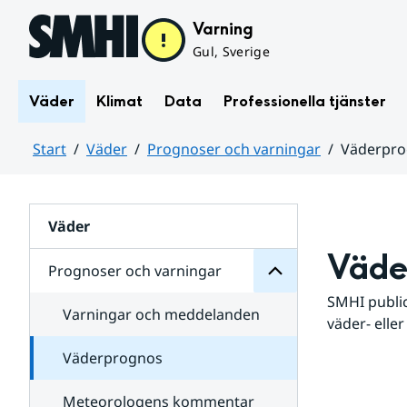
Hoppa till sidans innehåll
Varning
Gul, Sverige
Väder
Klimat
Data
Professionella tjänster
Start
Väder
Prognoser och varningar
Väderpr
varningar
och
Huvudinnehåll
Prognoser
för
Undersidor
Väder
Väde
Prognoser och varningar
SMHI public
Varningar och meddelanden
väder- eller
Väderprognos
Meteorologens kommentar