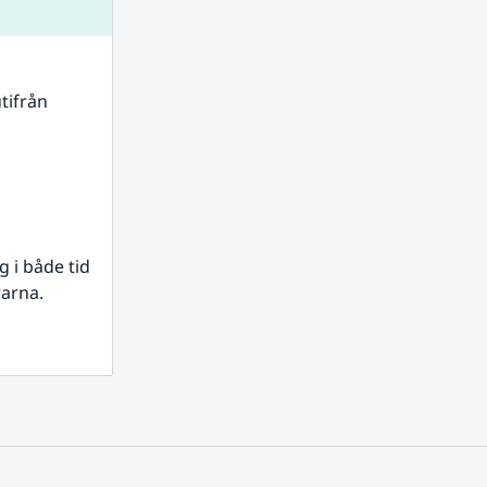
tifrån 
i både tid 
rarna.