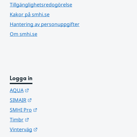
Tillgänglighetsredogörelse
Kakor på smhi.se
Hantering av personuppgifter
Om smhi.se
Logga in
Länk till annan webbplats.
AQUA
Länk till annan webbplats.
SIMAIR
Länk till annan webbplats.
SMHI Pro
Länk till annan webbplats.
Timbr
Länk till annan webbplats.
Vinterväg