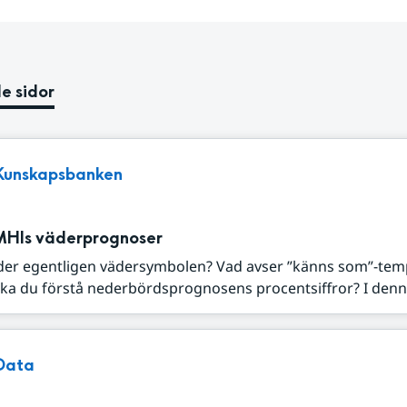
e sidor
Kunskapsbanken
MHIs väderprognoser
der egentligen vädersymbolen? Vad avser ”känns som”-tem
ka du förstå nederbördsprognosens procentsiffror? I denna
Data