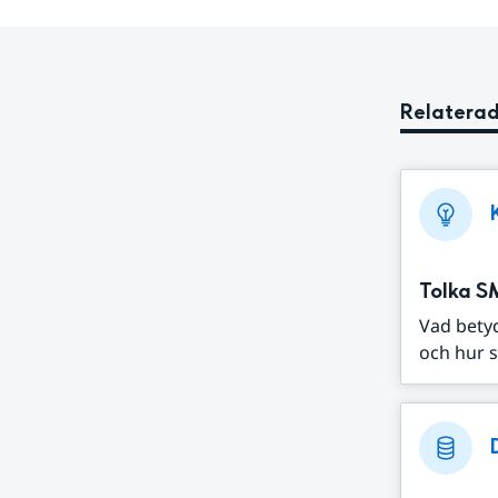
Relaterad
Tolka S
Vad bety
och hur s