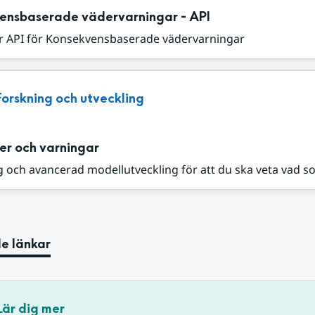
ensbaserade vädervarningar - API
r API för Konsekvensbaserade vädervarningar
Forskning och utveckling
er och varningar
 och avancerad modellutveckling för att du ska veta vad s
e länkar
Lär dig mer