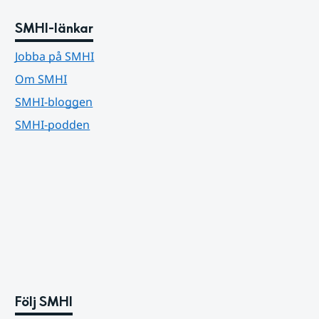
SMHI-länkar
Jobba på SMHI
Om SMHI
SMHI-bloggen
SMHI-podden
Följ SMHI