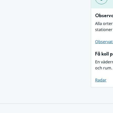
Observa
Alla orte
stationer
Observat
Få koll 
En väder
och rum. 
Radar