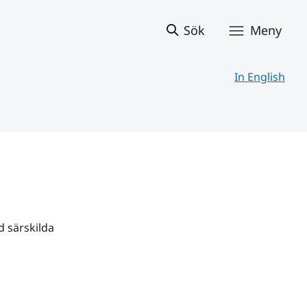
Sök
Meny
In English
 särskilda 