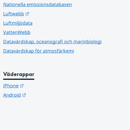
Nationella emissionsdatabasen
Länk till annan webbplats.
Luftwebb
Luftmiljödata
VattenWebb
Datavärdskap, oceanografi och marinbiologi
Datavärdskap för atmosfärkemi
Väderappar
Länk till annan webbplats.
iPhone
Länk till annan webbplats.
Android