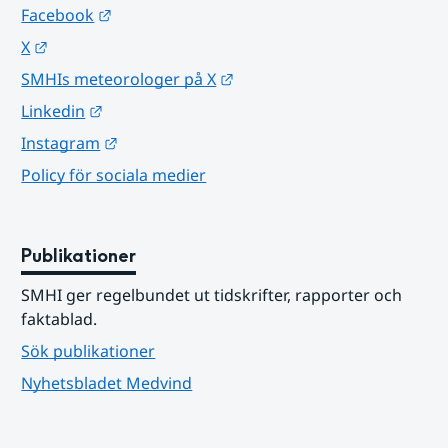
Länk till annan webbplats.
Facebook
Länk till annan webbplats.
X
Länk till annan webbplats.
SMHIs meteorologer på X
Länk till annan webbplats.
Linkedin
Länk till annan webbplats.
Instagram
Policy för sociala medier
Publikationer
SMHI ger regelbundet ut tidskrifter, rapporter och 
faktablad.
Sök publikationer
Nyhetsbladet Medvind