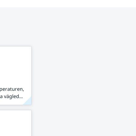
peraturen,
 vägled...