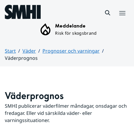
Hoppa till sidans innehåll
Meny
Meddelande
Risk för skogsbrand
Start
Väder
Prognoser och varningar
Väderprognos
Huvudinnehåll
Väderprognos
SMHI publicerar väderfilmer måndagar, onsdagar och 
fredagar. Eller vid särskilda väder- eller 
varningssituationer.