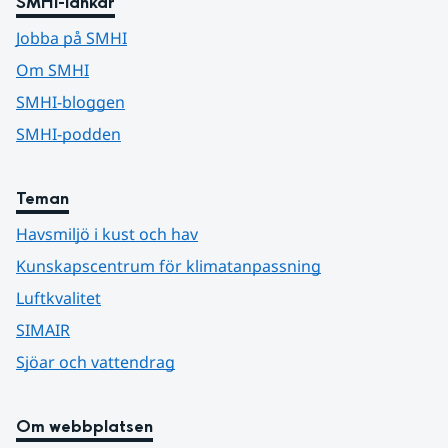
SMHI-länkar
Jobba på SMHI
Om SMHI
SMHI-bloggen
SMHI-podden
Teman
Havsmiljö i kust och hav
Kunskapscentrum för klimatanpassning
Luftkvalitet
SIMAIR
Sjöar och vattendrag
Om webbplatsen