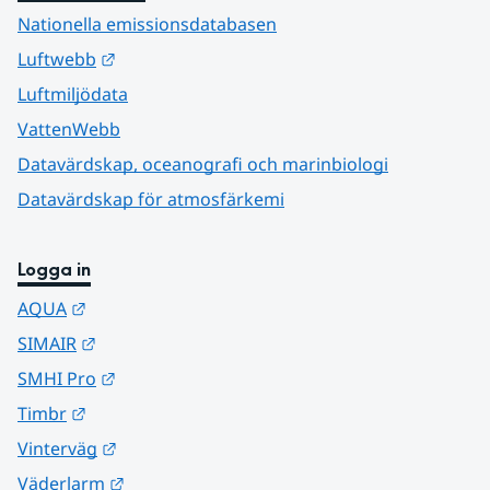
Nationella emissionsdatabasen
Länk till annan webbplats.
Luftwebb
Luftmiljödata
VattenWebb
Datavärdskap, oceanografi och marinbiologi
Datavärdskap för atmosfärkemi
Logga in
Länk till annan webbplats.
AQUA
Länk till annan webbplats.
SIMAIR
Länk till annan webbplats.
SMHI Pro
Länk till annan webbplats.
Timbr
Länk till annan webbplats.
Vinterväg
Länk till annan webbplats.
Väderlarm