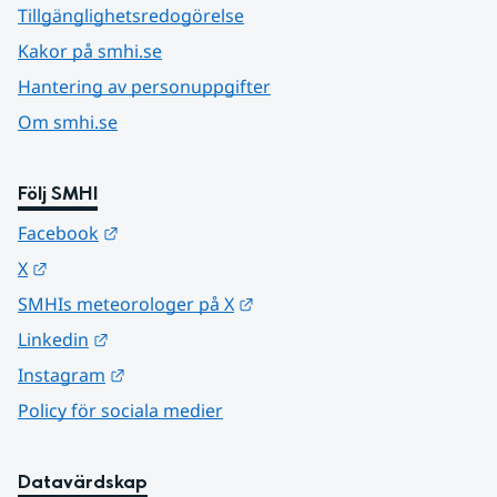
Tillgänglighetsredogörelse
Kakor på smhi.se
Hantering av personuppgifter
Om smhi.se
Följ SMHI
Länk till annan webbplats.
Facebook
Länk till annan webbplats.
X
Länk till annan webbplats.
SMHIs meteorologer på X
Länk till annan webbplats.
Linkedin
Länk till annan webbplats.
Instagram
Policy för sociala medier
Datavärdskap