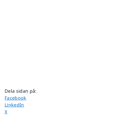
Dela sidan på
:
Dela sidan på
Facebook
Dela sidan på
LinkedIn
Dela sidan på
X