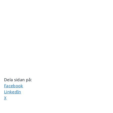
Dela sidan på
:
Dela sidan på
Facebook
Dela sidan på
LinkedIn
Dela sidan på
X