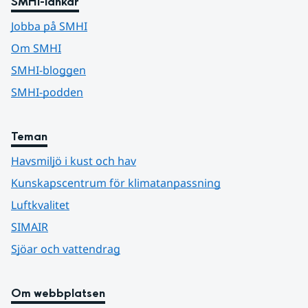
SMHI-länkar
Jobba på SMHI
Om SMHI
SMHI-bloggen
SMHI-podden
Teman
Havsmiljö i kust och hav
Kunskapscentrum för klimatanpassning
Luftkvalitet
SIMAIR
Sjöar och vattendrag
Om webbplatsen