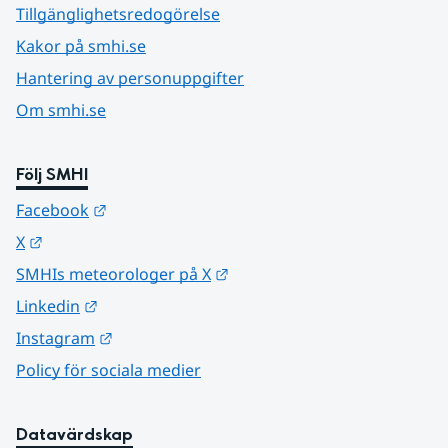
Tillgänglighetsredogörelse
Kakor på smhi.se
Hantering av personuppgifter
Om smhi.se
Följ SMHI
Länk till annan webbplats.
Facebook
Länk till annan webbplats.
X
Länk till annan webbplats.
SMHIs meteorologer på X
Länk till annan webbplats.
Linkedin
Länk till annan webbplats.
Instagram
Policy för sociala medier
Datavärdskap