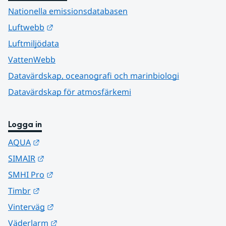
Nationella emissionsdatabasen
Länk till annan webbplats.
Luftwebb
Luftmiljödata
VattenWebb
Datavärdskap, oceanografi och marinbiologi
Datavärdskap för atmosfärkemi
Logga in
Länk till annan webbplats.
AQUA
Länk till annan webbplats.
SIMAIR
Länk till annan webbplats.
SMHI Pro
Länk till annan webbplats.
Timbr
Länk till annan webbplats.
Vinterväg
Länk till annan webbplats.
Väderlarm