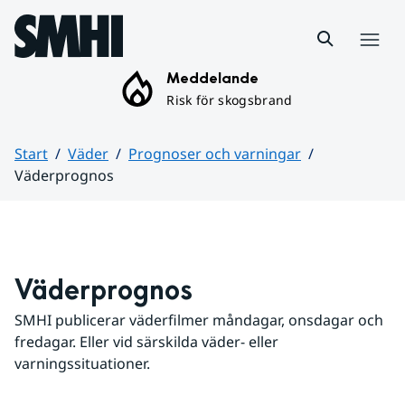
Hoppa till sidans innehåll
Meny
Meddelande
Risk för skogsbrand
Start
Väder
Prognoser och varningar
Väderprognos
Huvudinnehåll
Väderprognos
SMHI publicerar väderfilmer måndagar, onsdagar och 
fredagar. Eller vid särskilda väder- eller 
varningssituationer.