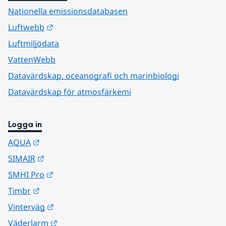
Nationella emissionsdatabasen
Länk till annan webbplats.
Luftwebb
Luftmiljödata
VattenWebb
Datavärdskap, oceanografi och marinbiologi
Datavärdskap för atmosfärkemi
Logga in
Länk till annan webbplats.
AQUA
Länk till annan webbplats.
SIMAIR
Länk till annan webbplats.
SMHI Pro
Länk till annan webbplats.
Timbr
Länk till annan webbplats.
Vinterväg
Länk till annan webbplats.
Väderlarm