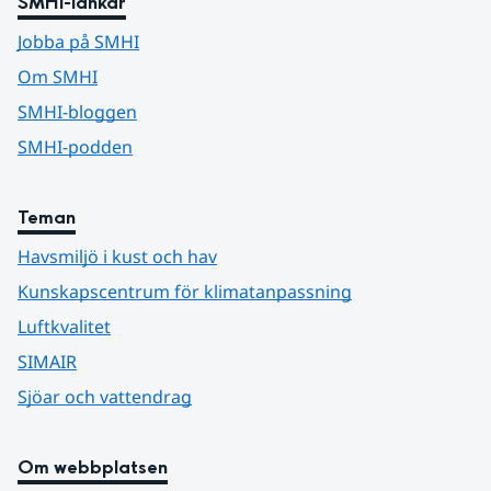
SMHI-länkar
Jobba på SMHI
Om SMHI
SMHI-bloggen
SMHI-podden
Teman
Havsmiljö i kust och hav
Kunskapscentrum för klimatanpassning
Luftkvalitet
SIMAIR
Sjöar och vattendrag
Om webbplatsen