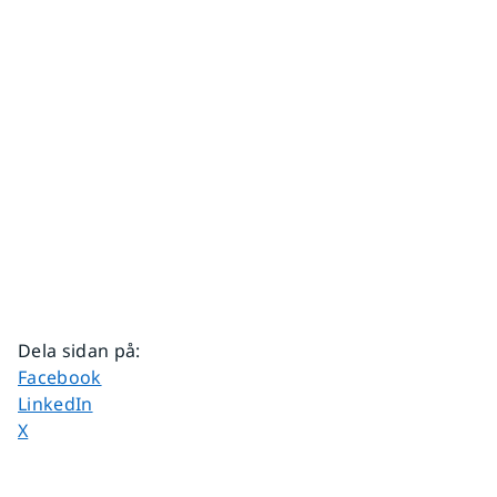
Dela sidan på
:
Dela sidan på
Facebook
Dela sidan på
LinkedIn
Dela sidan på
X