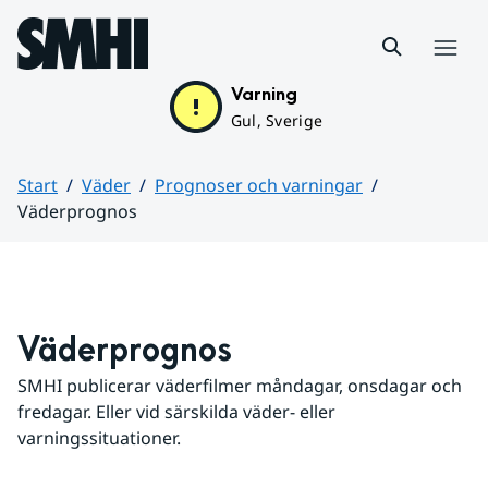
Hoppa till sidans innehåll
Meny
Varning
Gul, Sverige
Start
Väder
Prognoser och varningar
Väderprognos
Huvudinnehåll
Väderprognos
SMHI publicerar väderfilmer måndagar, onsdagar och 
fredagar. Eller vid särskilda väder- eller 
varningssituationer.