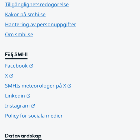
Tillgänglighetsredogörelse
Kakor på smhi.se
Hantering av personuppgifter
Om smhi.se
Följ SMHI
Länk till annan webbplats.
Facebook
Länk till annan webbplats.
X
Länk till annan webbplats.
SMHIs meteorologer på X
Länk till annan webbplats.
Linkedin
Länk till annan webbplats.
Instagram
Policy för sociala medier
Datavärdskap