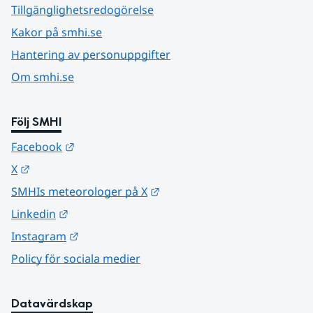
Tillgänglighetsredogörelse
Kakor på smhi.se
Hantering av personuppgifter
Om smhi.se
Följ SMHI
Länk till annan webbplats.
Facebook
Länk till annan webbplats.
X
Länk till annan webbplats.
SMHIs meteorologer på X
Länk till annan webbplats.
Linkedin
Länk till annan webbplats.
Instagram
Policy för sociala medier
Datavärdskap