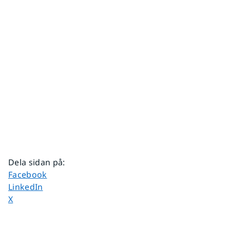
Dela sidan på
:
Dela sidan på
Facebook
Dela sidan på
LinkedIn
Dela sidan på
X