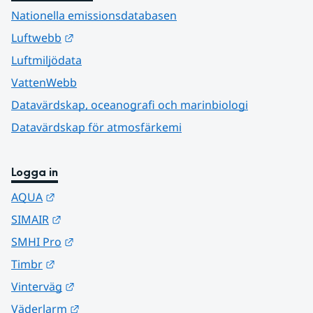
Nationella emissionsdatabasen
Länk till annan webbplats.
Luftwebb
Luftmiljödata
VattenWebb
Datavärdskap, oceanografi och marinbiologi
Datavärdskap för atmosfärkemi
Logga in
Länk till annan webbplats.
AQUA
Länk till annan webbplats.
SIMAIR
Länk till annan webbplats.
SMHI Pro
Länk till annan webbplats.
Timbr
Länk till annan webbplats.
Vinterväg
Länk till annan webbplats.
Väderlarm