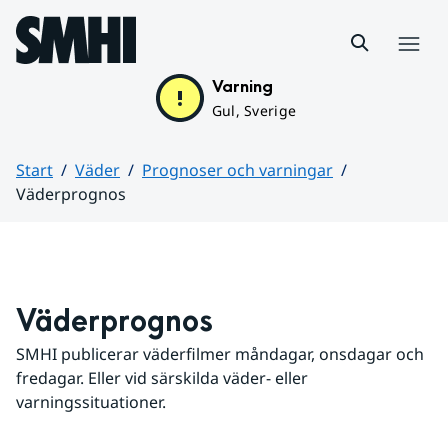
Hoppa till sidans innehåll
Meny
Varning
Gul, Sverige
Start
Väder
Prognoser och varningar
Väderprognos
Huvudinnehåll
Väderprognos
SMHI publicerar väderfilmer måndagar, onsdagar och 
fredagar. Eller vid särskilda väder- eller 
varningssituationer.