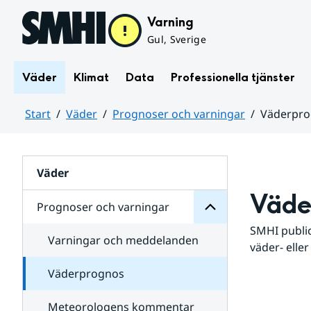
Hoppa till sidans innehåll
Varning
Gul, Sverige
Väder
Klimat
Data
Professionella tjänster
Start
Väder
Prognoser och varningar
Väderpr
varningar
och
Huvudinnehåll
Prognoser
för
Undersidor
Väder
Väde
Prognoser och varningar
SMHI public
Varningar och meddelanden
väder- eller
Väderprognos
Meteorologens kommentar