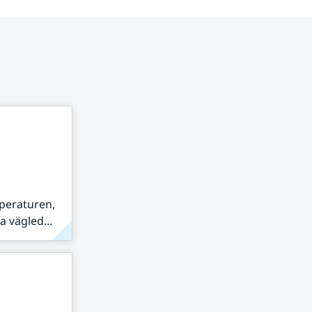
peraturen,
 vägled...