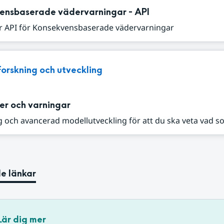
ensbaserade vädervarningar - API
r API för Konsekvensbaserade vädervarningar
Forskning och utveckling
er och varningar
 och avancerad modellutveckling för att du ska veta vad s
e länkar
Lär dig mer