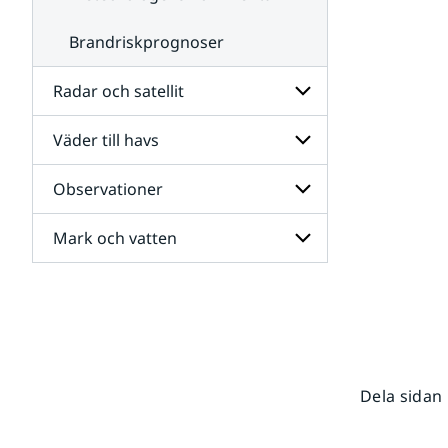
Brandriskprognoser
Radar och satellit
Väder till havs
Undersidor
för
Radar
Observationer
Undersidor
och
för
satellit
Väder
Mark och vatten
Undersidor
till
för
havs
Observationer
Undersidor
för
Mark
och
vatten
Dela sidan