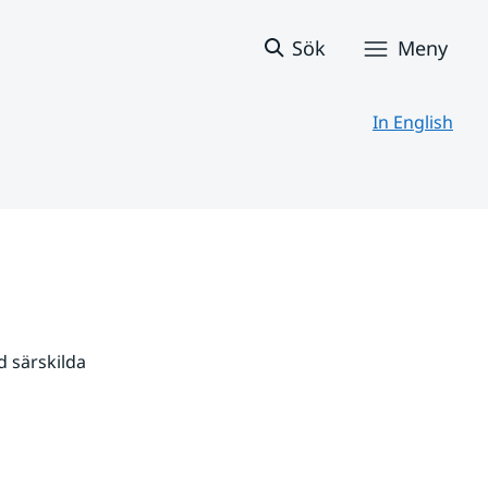
Sök
Meny
In English
 särskilda 