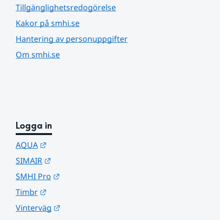
Tillgänglighetsredogörelse
Kakor på smhi.se
Hantering av personuppgifter
Om smhi.se
Logga in
Länk till annan webbplats.
AQUA
Länk till annan webbplats.
SIMAIR
Länk till annan webbplats.
SMHI Pro
Länk till annan webbplats.
Timbr
Länk till annan webbplats.
Vinterväg