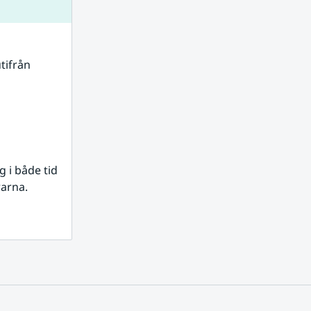
tifrån 
i både tid 
rarna.