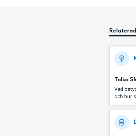
Relaterad
Tolka S
Vad bety
och hur s