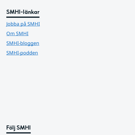
SMHI-länkar
Jobba på SMHI
Om SMHI
SMHI-bloggen
SMHI-podden
Följ SMHI