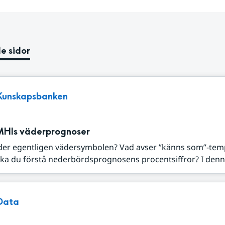
e sidor
Kunskapsbanken
MHIs väderprognoser
der egentligen vädersymbolen? Vad avser ”känns som”-tem
ka du förstå nederbördsprognosens procentsiffror? I denna
Data