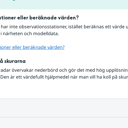
tioner eller beräknade värden?
r har inte observationsstationer, istället beräknas ett värde u
 i närheten och modelldata.
ioner eller beräknade värden?
på skurarna
radar övervakar nederbörd och gör det med hög upplösning 
Den är ett värdefullt hjälpmedel när man vill ha koll på sku