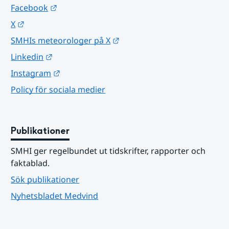
Länk till annan webbplats.
Facebook
Länk till annan webbplats.
X
Länk till annan webbplats.
SMHIs meteorologer på X
Länk till annan webbplats.
Linkedin
Länk till annan webbplats.
Instagram
Policy för sociala medier
Publikationer
SMHI ger regelbundet ut tidskrifter, rapporter och 
faktablad.
Sök publikationer
Nyhetsbladet Medvind