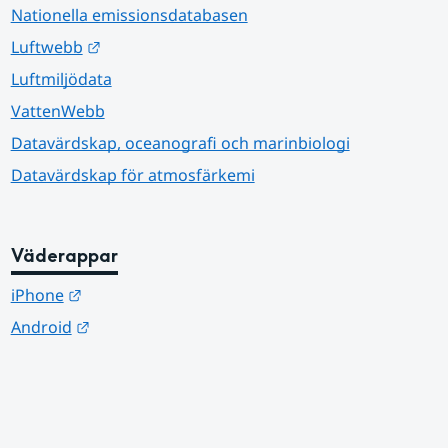
Nationella emissionsdatabasen
Länk till annan webbplats.
Luftwebb
Luftmiljödata
VattenWebb
Datavärdskap, oceanografi och marinbiologi
Datavärdskap för atmosfärkemi
Väderappar
Länk till annan webbplats.
iPhone
Länk till annan webbplats.
Android