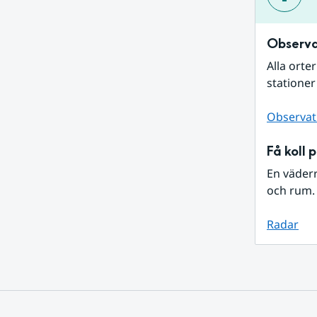
Observa
Alla orte
stationer
Observat
Få koll 
En väder
och rum. 
Radar