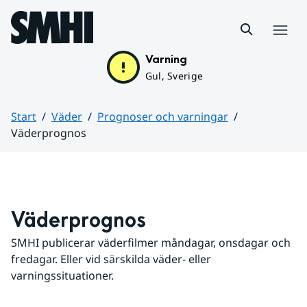
Hoppa till sidans innehåll
Meny
Varning
Gul, Sverige
Start
Väder
Prognoser och varningar
Väderprognos
Huvudinnehåll
Väderprognos
SMHI publicerar väderfilmer måndagar, onsdagar och 
fredagar. Eller vid särskilda väder- eller 
varningssituationer.