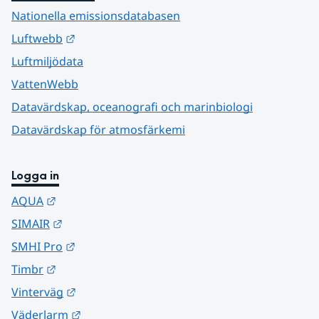
Nationella emissionsdatabasen
Länk till annan webbplats.
Luftwebb
Luftmiljödata
VattenWebb
Datavärdskap, oceanografi och marinbiologi
Datavärdskap för atmosfärkemi
Logga in
Länk till annan webbplats.
AQUA
Länk till annan webbplats.
SIMAIR
Länk till annan webbplats.
SMHI Pro
Länk till annan webbplats.
Timbr
Länk till annan webbplats.
Vinterväg
Länk till annan webbplats.
Väderlarm