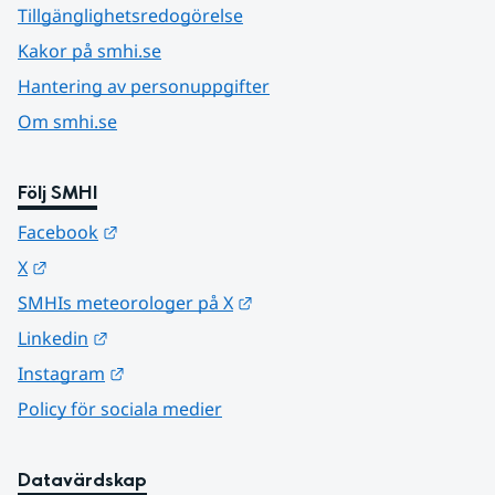
Tillgänglighetsredogörelse
Kakor på smhi.se
Hantering av personuppgifter
Om smhi.se
Följ SMHI
Länk till annan webbplats.
Facebook
Länk till annan webbplats.
X
Länk till annan webbplats.
SMHIs meteorologer på X
Länk till annan webbplats.
Linkedin
Länk till annan webbplats.
Instagram
Policy för sociala medier
Datavärdskap