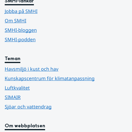
SMHI-länkar
Jobba på SMHI
Om SMHI
SMHI-bloggen
SMHI-podden
Teman
Havsmiljö i kust och hav
Kunskapscentrum för klimatanpassning
Luftkvalitet
SIMAIR
Sjöar och vattendrag
Om webbplatsen