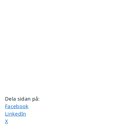
Dela sidan på
:
Dela sidan på
Facebook
Dela sidan på
LinkedIn
Dela sidan på
X