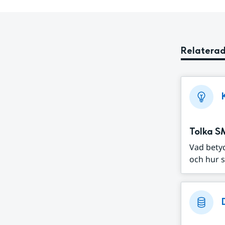
Relaterad
Tolka S
Vad bety
och hur s