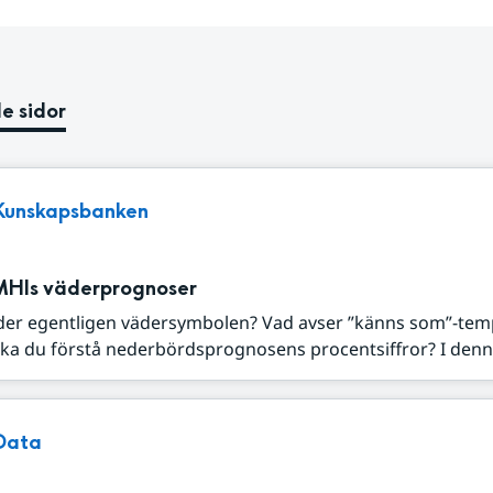
e sidor
Kunskapsbanken
MHIs väderprognoser
der egentligen vädersymbolen? Vad avser ”känns som”-tem
ka du förstå nederbördsprognosens procentsiffror? I denna
Data