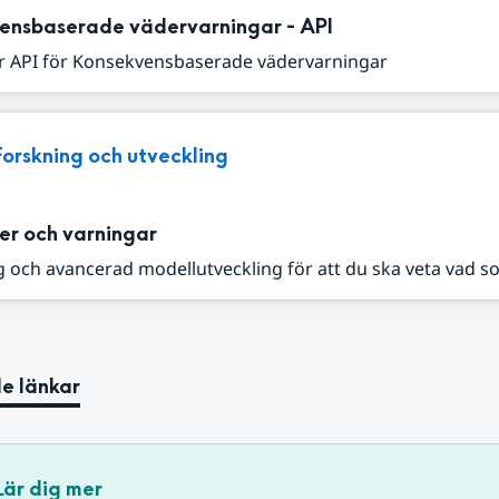
ensbaserade vädervarningar - API
r API för Konsekvensbaserade vädervarningar
Forskning och utveckling
er och varningar
 och avancerad modellutveckling för att du ska veta vad s
e länkar
Lär dig mer