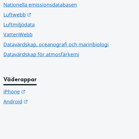
Nationella emissionsdatabasen
Länk till annan webbplats.
Luftwebb
Luftmiljödata
VattenWebb
Datavärdskap, oceanografi och marinbiologi
Datavärdskap för atmosfärkemi
Väderappar
Länk till annan webbplats.
iPhone
Länk till annan webbplats.
Android