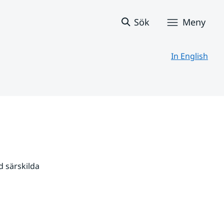
Sök
Meny
In English
 särskilda 