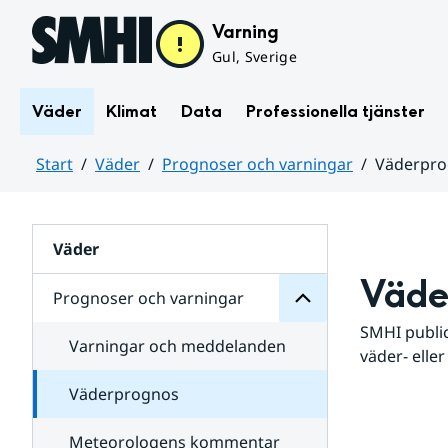
Hoppa till sidans innehåll
Varning
Gul, Sverige
Väder
Klimat
Data
Professionella tjänster
Start
Väder
Prognoser och varningar
Väderpr
varningar
och
Huvudinnehåll
Prognoser
för
Undersidor
Väder
Väde
Prognoser och varningar
SMHI public
Varningar och meddelanden
väder- eller
Väderprognos
Meteorologens kommentar