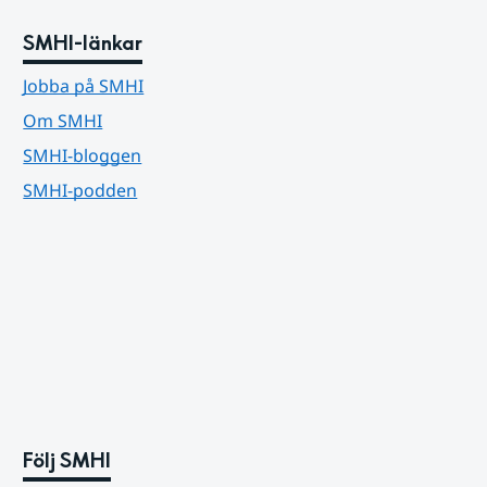
SMHI-länkar
Jobba på SMHI
Om SMHI
SMHI-bloggen
SMHI-podden
Följ SMHI