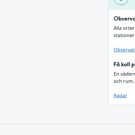
Observa
Alla orte
stationer
Observat
Få koll 
En väder
och rum. 
Radar