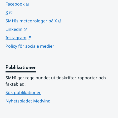
Länk till annan webbplats.
Facebook
Länk till annan webbplats.
X
Länk till annan webbplats.
SMHIs meteorologer på X
Länk till annan webbplats.
Linkedin
Länk till annan webbplats.
Instagram
Policy för sociala medier
Publikationer
SMHI ger regelbundet ut tidskrifter, rapporter och 
faktablad.
Sök publikationer
Nyhetsbladet Medvind