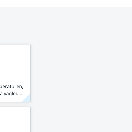
peraturen,
 vägled...