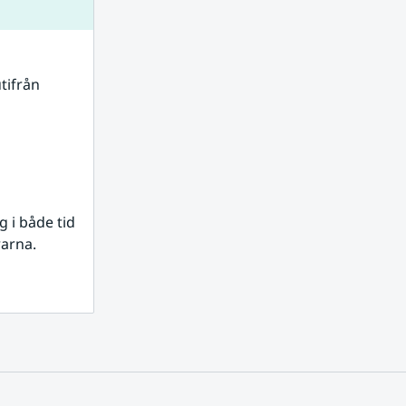
tifrån 
i både tid 
rarna.