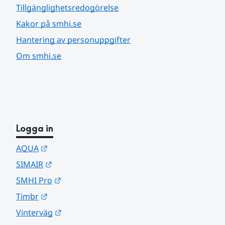
Tillgänglighetsredogörelse
Kakor på smhi.se
Hantering av personuppgifter
Om smhi.se
Logga in
Länk till annan webbplats.
AQUA
Länk till annan webbplats.
SIMAIR
Länk till annan webbplats.
SMHI Pro
Länk till annan webbplats.
Timbr
Länk till annan webbplats.
Vinterväg