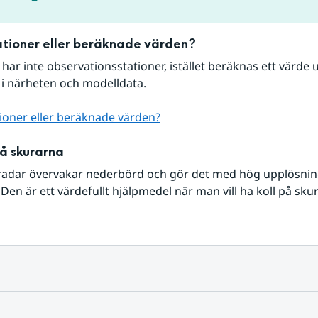
tioner eller beräknade värden?
r har inte observationsstationer, istället beräknas ett värde u
 i närheten och modelldata.
ioner eller beräknade värden?
på skurarna
radar övervakar nederbörd och gör det med hög upplösning 
Den är ett värdefullt hjälpmedel när man vill ha koll på sku