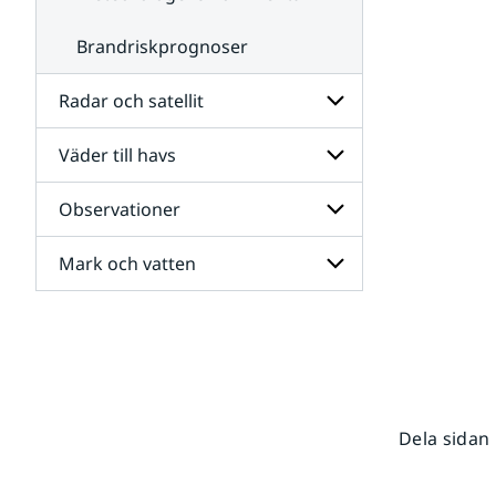
Brandriskprognoser
Radar och satellit
Väder till havs
Undersidor
för
Radar
Observationer
Undersidor
och
för
satellit
Väder
Mark och vatten
Undersidor
till
för
havs
Observationer
Undersidor
för
Mark
och
vatten
Dela sidan