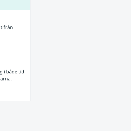
tifrån 
i både tid 
rarna.