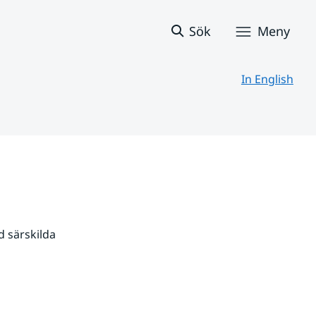
Sök
Meny
In English
 särskilda 