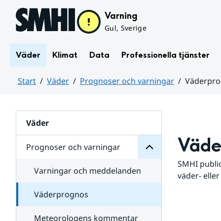
Hoppa till sidans innehåll
Varning
Gul, Sverige
Väder
Klimat
Data
Professionella tjänster
Start
Väder
Prognoser och varningar
Väderpr
varningar
och
Huvudinnehåll
Prognoser
för
Undersidor
Väder
Väde
Prognoser och varningar
SMHI public
Varningar och meddelanden
väder- eller
Väderprognos
Meteorologens kommentar