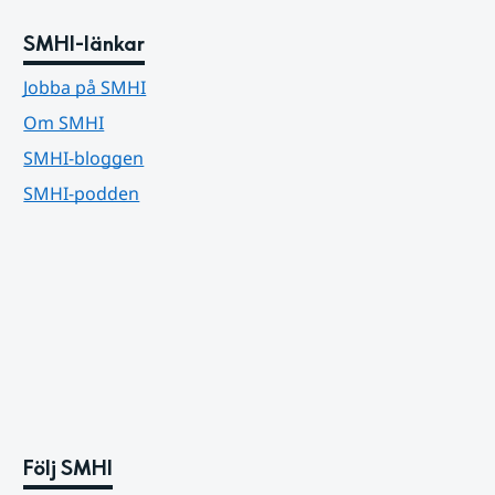
SMHI-länkar
Jobba på SMHI
Om SMHI
SMHI-bloggen
SMHI-podden
Följ SMHI