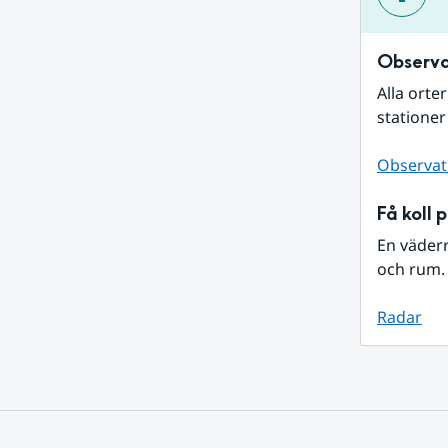
Observa
Alla orte
stationer
Observat
Få koll 
En väder
och rum. 
Radar