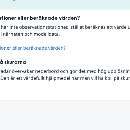
tioner eller beräknade värden?
r har inte observationsstationer, istället beräknas ett värde u
 i närheten och modelldata.
ioner eller beräknade värden?
på skurarna
radar övervakar nederbörd och gör det med hög upplösning 
Den är ett värdefullt hjälpmedel när man vill ha koll på sku