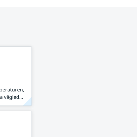
peraturen,
 vägled...