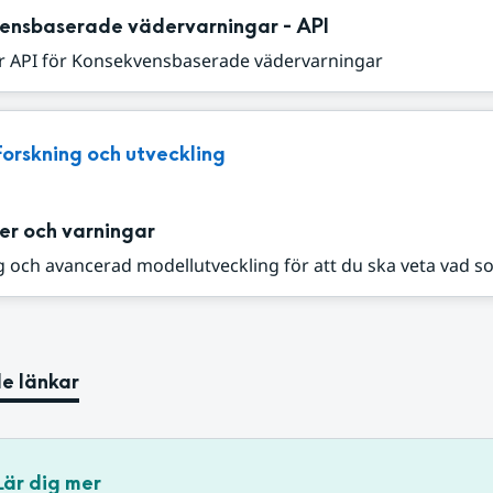
ensbaserade vädervarningar - API
r API för Konsekvensbaserade vädervarningar
Forskning och utveckling
er och varningar
 och avancerad modellutveckling för att du ska veta vad s
e länkar
Lär dig mer