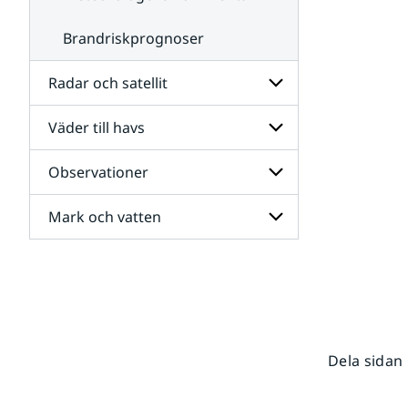
Brandriskprognoser
Radar och satellit
Väder till havs
Undersidor
för
Radar
Observationer
Undersidor
och
för
satellit
Väder
Mark och vatten
Undersidor
till
för
havs
Observationer
Undersidor
för
Mark
och
vatten
Dela sidan