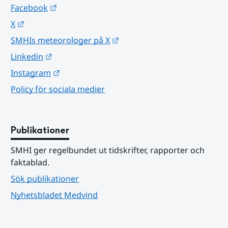
Länk till annan webbplats.
Facebook
Länk till annan webbplats.
X
Länk till annan webbplats.
SMHIs meteorologer på X
Länk till annan webbplats.
Linkedin
Länk till annan webbplats.
Instagram
Policy för sociala medier
Publikationer
SMHI ger regelbundet ut tidskrifter, rapporter och 
faktablad.
Sök publikationer
Nyhetsbladet Medvind