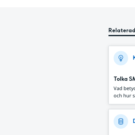
Relaterad
Tolka S
Vad bety
och hur s