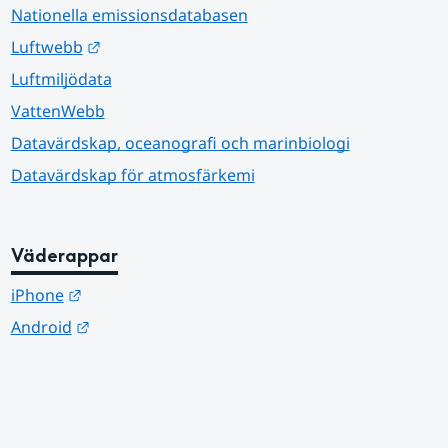
Nationella emissionsdatabasen
Länk till annan webbplats.
Luftwebb
Luftmiljödata
VattenWebb
Datavärdskap, oceanografi och marinbiologi
Datavärdskap för atmosfärkemi
Väderappar
Länk till annan webbplats.
iPhone
Länk till annan webbplats.
Android