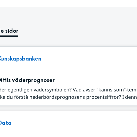
e sidor
Kunskapsbanken
MHIs väderprognoser
der egentligen vädersymbolen? Vad avser ”känns som”-tem
ka du förstå nederbördsprognosens procentsiffror? I denna
Data