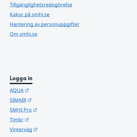
Tillgänglighetsredogörelse
Kakor på smhi.se
Hantering av personuppgifter
Om smhi.se
Logga in
Länk till annan webbplats.
AQUA
Länk till annan webbplats.
SIMAIR
Länk till annan webbplats.
SMHI Pro
Länk till annan webbplats.
Timbr
Länk till annan webbplats.
Vinterväg