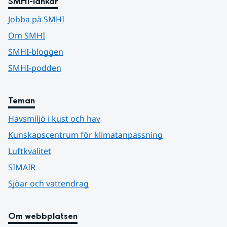
SMHI-länkar
Jobba på SMHI
Om SMHI
SMHI-bloggen
SMHI-podden
Teman
Havsmiljö i kust och hav
Kunskapscentrum för klimatanpassning
Luftkvalitet
SIMAIR
Sjöar och vattendrag
Om webbplatsen