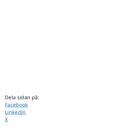
Dela sidan på
:
Dela sidan på
Facebook
Dela sidan på
LinkedIn
Dela sidan på
X