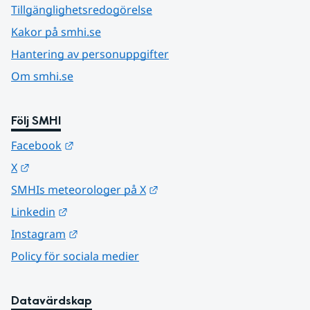
Tillgänglighetsredogörelse
Kakor på smhi.se
Hantering av personuppgifter
Om smhi.se
Följ SMHI
Länk till annan webbplats.
Facebook
Länk till annan webbplats.
X
Länk till annan webbplats.
SMHIs meteorologer på X
Länk till annan webbplats.
Linkedin
Länk till annan webbplats.
Instagram
Policy för sociala medier
Datavärdskap