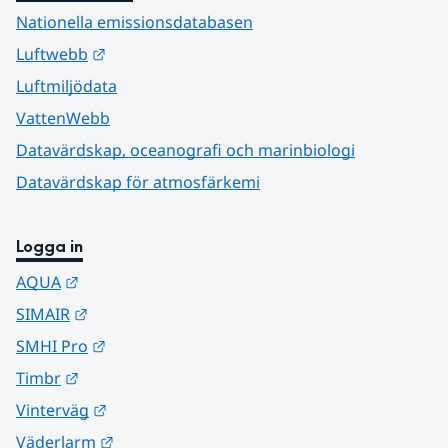
Nationella emissionsdatabasen
Länk till annan webbplats.
Luftwebb
Luftmiljödata
VattenWebb
Datavärdskap, oceanografi och marinbiologi
Datavärdskap för atmosfärkemi
Logga in
Länk till annan webbplats.
AQUA
Länk till annan webbplats.
SIMAIR
Länk till annan webbplats.
SMHI Pro
Länk till annan webbplats.
Timbr
Länk till annan webbplats.
Vinterväg
Länk till annan webbplats.
Väderlarm