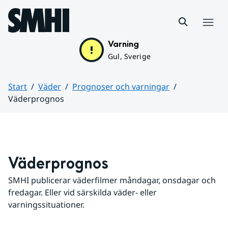
Hoppa till sidans innehåll
Meny
Varning
Gul, Sverige
Start
Väder
Prognoser och varningar
Väderprognos
Huvudinnehåll
Väderprognos
SMHI publicerar väderfilmer måndagar, onsdagar och 
fredagar. Eller vid särskilda väder- eller 
varningssituationer.