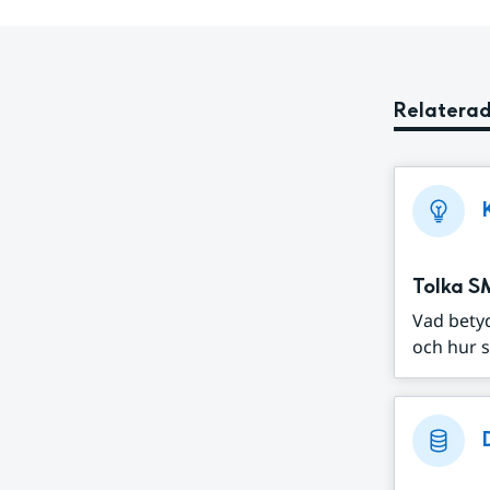
Relaterad
Tolka S
Vad bety
och hur s