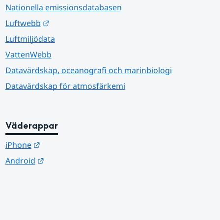
Nationella emissionsdatabasen
Länk till annan webbplats.
Luftwebb
Luftmiljödata
VattenWebb
Datavärdskap, oceanografi och marinbiologi
Datavärdskap för atmosfärkemi
Väderappar
Länk till annan webbplats.
iPhone
Länk till annan webbplats.
Android