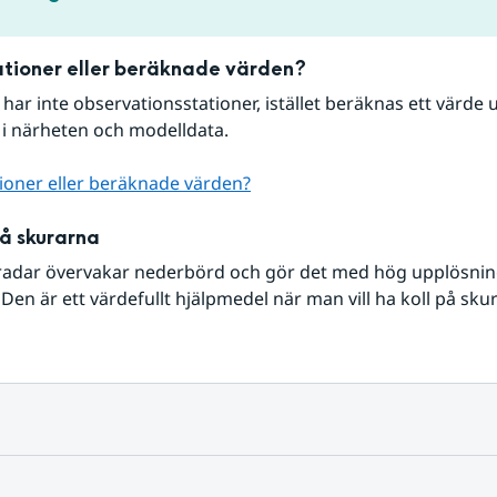
tioner eller beräknade värden?
r har inte observationsstationer, istället beräknas ett värde u
 i närheten och modelldata.
ioner eller beräknade värden?
på skurarna
radar övervakar nederbörd och gör det med hög upplösning 
Den är ett värdefullt hjälpmedel när man vill ha koll på sku