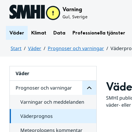
Hoppa till sidans innehåll
Varning
Gul, Sverige
Väder
Klimat
Data
Professionella tjänster
Start
Väder
Prognoser och varningar
Väderpr
varningar
och
Huvudinnehåll
Prognoser
för
Undersidor
Väder
Väde
Prognoser och varningar
SMHI public
Varningar och meddelanden
väder- eller
Väderprognos
Meteorologens kommentar