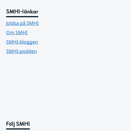
SMHI-länkar
Jobba på SMHI
Om SMHI
SMHI-bloggen
SMHI-podden
Följ SMHI