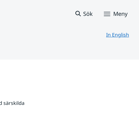
Sök
Meny
In English
 särskilda 