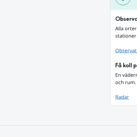
Observa
Alla orte
stationer
Observat
Få koll 
En väder
och rum. 
Radar