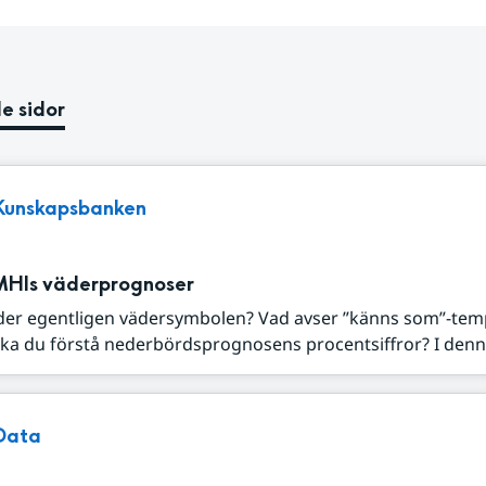
e sidor
Kunskapsbanken
MHIs väderprognoser
der egentligen vädersymbolen? Vad avser ”känns som”-tem
ka du förstå nederbördsprognosens procentsiffror? I denna
Data