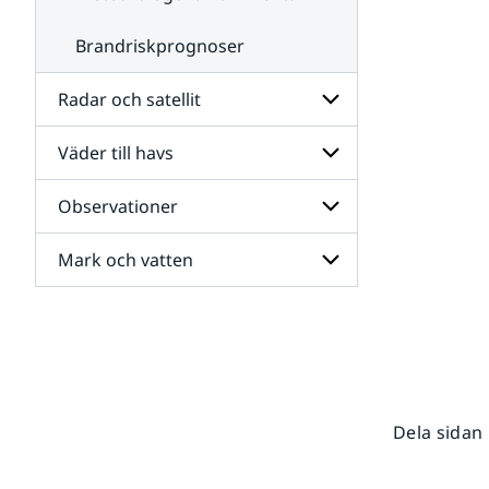
Brandriskprognoser
Radar och satellit
Väder till havs
Undersidor
för
Radar
Observationer
Undersidor
och
för
satellit
Väder
Mark och vatten
Undersidor
till
för
havs
Observationer
Undersidor
för
Mark
och
vatten
Dela sidan