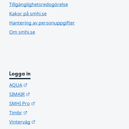
Tillgänglighetsredogörelse
Kakor på smhi.se
Hantering av personuppgifter
Om smhi.se
Logga in
Länk till annan webbplats.
AQUA
Länk till annan webbplats.
SIMAIR
Länk till annan webbplats.
SMHI Pro
Länk till annan webbplats.
Timbr
Länk till annan webbplats.
Vinterväg