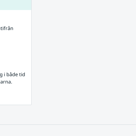
tifrån 
i både tid 
rarna.