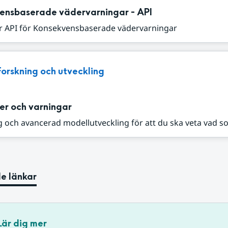
ensbaserade vädervarningar - API
r API för Konsekvensbaserade vädervarningar
Forskning och utveckling
er och varningar
 och avancerad modellutveckling för att du ska veta vad s
e länkar
Lär dig mer