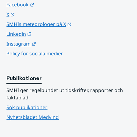
Länk till annan webbplats.
Facebook
Länk till annan webbplats.
X
Länk till annan webbplats.
SMHIs meteorologer på X
Länk till annan webbplats.
Linkedin
Länk till annan webbplats.
Instagram
Policy för sociala medier
Publikationer
SMHI ger regelbundet ut tidskrifter, rapporter och 
faktablad.
Sök publikationer
Nyhetsbladet Medvind