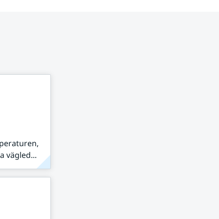
peraturen,
 vägled...