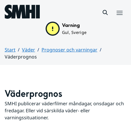
Hoppa till sidans innehåll
Meny
Varning
Gul, Sverige
Start
Väder
Prognoser och varningar
Väderprognos
Huvudinnehåll
Väderprognos
SMHI publicerar väderfilmer måndagar, onsdagar och 
fredagar. Eller vid särskilda väder- eller 
varningssituationer.