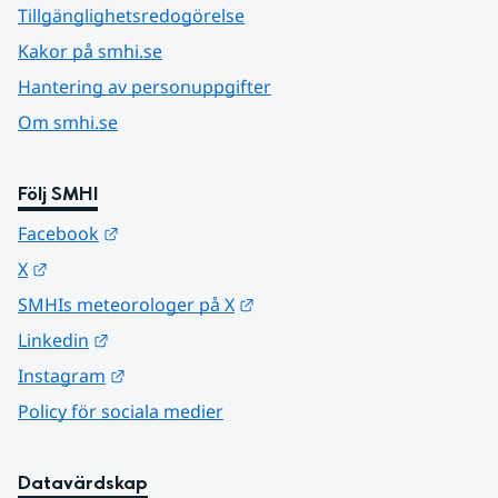
Tillgänglighetsredogörelse
Kakor på smhi.se
Hantering av personuppgifter
Om smhi.se
Följ SMHI
Länk till annan webbplats.
Facebook
Länk till annan webbplats.
X
Länk till annan webbplats.
SMHIs meteorologer på X
Länk till annan webbplats.
Linkedin
Länk till annan webbplats.
Instagram
Policy för sociala medier
Datavärdskap