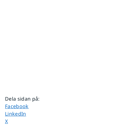
Dela sidan på
:
Dela sidan på
Facebook
Dela sidan på
LinkedIn
Dela sidan på
X