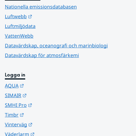
Nationella emissionsdatabasen
Länk till annan webbplats.
Luftwebb
Luftmiljödata
VattenWebb
Datavärdskap, oceanografi och marinbiologi
Datavärdskap för atmosfärkemi
Logga in
Länk till annan webbplats.
AQUA
Länk till annan webbplats.
SIMAIR
Länk till annan webbplats.
SMHI Pro
Länk till annan webbplats.
Timbr
Länk till annan webbplats.
Vinterväg
Länk till annan webbplats.
Väderlarm