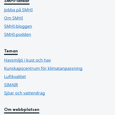
SMHI-länkar
Jobba på SMHI
Om SMHI
SMHI-bloggen
SMHI-podden
Teman
Havsmiljö i kust och hav
Kunskapscentrum för klimatanpassning
Luftkvalitet
SIMAIR
Sjöar och vattendrag
Om webbplatsen