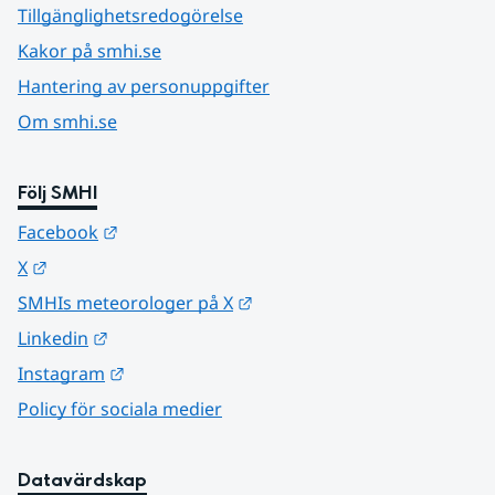
Tillgänglighetsredogörelse
Kakor på smhi.se
Hantering av personuppgifter
Om smhi.se
Följ SMHI
Länk till annan webbplats.
Facebook
Länk till annan webbplats.
X
Länk till annan webbplats.
SMHIs meteorologer på X
Länk till annan webbplats.
Linkedin
Länk till annan webbplats.
Instagram
Policy för sociala medier
Datavärdskap