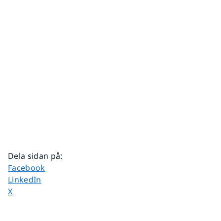
Dela sidan på
:
Dela sidan på
Facebook
Dela sidan på
LinkedIn
Dela sidan på
X