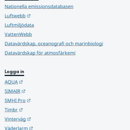
Nationella emissionsdatabasen
Länk till annan webbplats.
Luftwebb
Luftmiljödata
VattenWebb
Datavärdskap, oceanografi och marinbiologi
Datavärdskap för atmosfärkemi
Logga in
Länk till annan webbplats.
AQUA
Länk till annan webbplats.
SIMAIR
Länk till annan webbplats.
SMHI Pro
Länk till annan webbplats.
Timbr
Länk till annan webbplats.
Vinterväg
Länk till annan webbplats.
Väderlarm