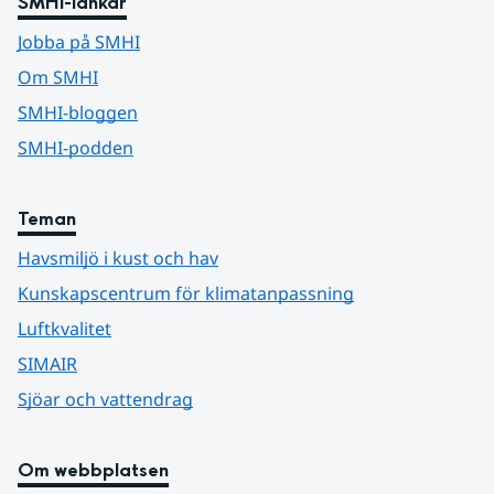
SMHI-länkar
Jobba på SMHI
Om SMHI
SMHI-bloggen
SMHI-podden
Teman
Havsmiljö i kust och hav
Kunskapscentrum för klimatanpassning
Luftkvalitet
SIMAIR
Sjöar och vattendrag
Om webbplatsen