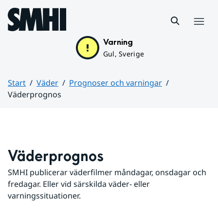
Hoppa till sidans innehåll
Meny
Varning
Gul, Sverige
Start
Väder
Prognoser och varningar
Väderprognos
Huvudinnehåll
Väderprognos
SMHI publicerar väderfilmer måndagar, onsdagar och 
fredagar. Eller vid särskilda väder- eller 
varningssituationer.