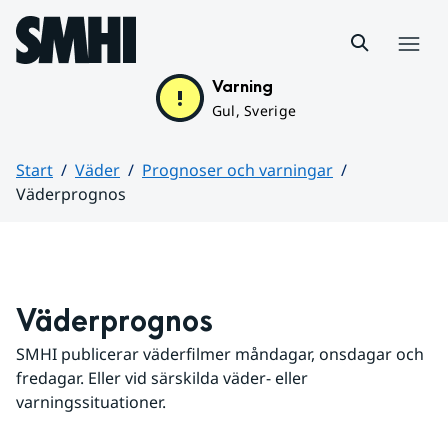
Hoppa till sidans innehåll
Meny
Varning
Gul, Sverige
Start
Väder
Prognoser och varningar
Väderprognos
Huvudinnehåll
Väderprognos
SMHI publicerar väderfilmer måndagar, onsdagar och 
fredagar. Eller vid särskilda väder- eller 
varningssituationer.