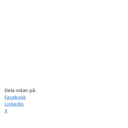
Dela sidan på
:
Dela sidan på
Facebook
Dela sidan på
LinkedIn
Dela sidan på
X