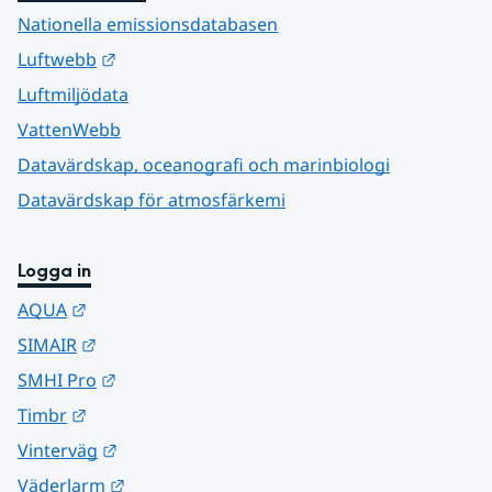
Nationella emissionsdatabasen
Länk till annan webbplats.
Luftwebb
Luftmiljödata
VattenWebb
Datavärdskap, oceanografi och marinbiologi
Datavärdskap för atmosfärkemi
Logga in
Länk till annan webbplats.
AQUA
Länk till annan webbplats.
SIMAIR
Länk till annan webbplats.
SMHI Pro
Länk till annan webbplats.
Timbr
Länk till annan webbplats.
Vinterväg
Länk till annan webbplats.
Väderlarm