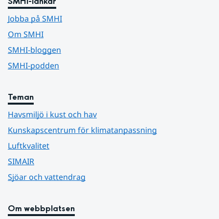
SMHI-länkar
Jobba på SMHI
Om SMHI
SMHI-bloggen
SMHI-podden
Teman
Havsmiljö i kust och hav
Kunskapscentrum för klimatanpassning
Luftkvalitet
SIMAIR
Sjöar och vattendrag
Om webbplatsen