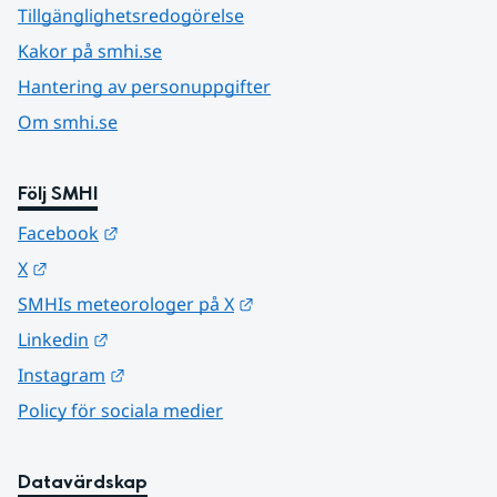
Tillgänglighetsredogörelse
Kakor på smhi.se
Hantering av personuppgifter
Om smhi.se
Följ SMHI
Länk till annan webbplats.
Facebook
Länk till annan webbplats.
X
Länk till annan webbplats.
SMHIs meteorologer på X
Länk till annan webbplats.
Linkedin
Länk till annan webbplats.
Instagram
Policy för sociala medier
Datavärdskap