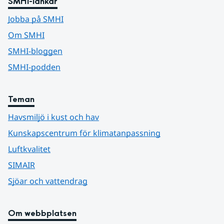
SMHI-länkar
Jobba på SMHI
Om SMHI
SMHI-bloggen
SMHI-podden
Teman
Havsmiljö i kust och hav
Kunskapscentrum för klimatanpassning
Luftkvalitet
SIMAIR
Sjöar och vattendrag
Om webbplatsen