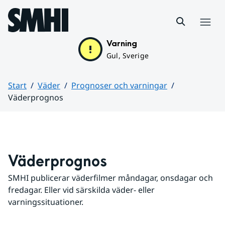
Hoppa till sidans innehåll
Meny
Varning
Gul, Sverige
Start
Väder
Prognoser och varningar
Väderprognos
Huvudinnehåll
Väderprognos
SMHI publicerar väderfilmer måndagar, onsdagar och 
fredagar. Eller vid särskilda väder- eller 
varningssituationer.