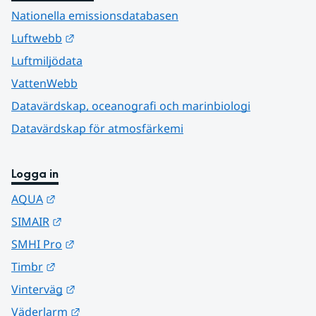
Nationella emissionsdatabasen
Länk till annan webbplats.
Luftwebb
Luftmiljödata
VattenWebb
Datavärdskap, oceanografi och marinbiologi
Datavärdskap för atmosfärkemi
Logga in
Länk till annan webbplats.
AQUA
Länk till annan webbplats.
SIMAIR
Länk till annan webbplats.
SMHI Pro
Länk till annan webbplats.
Timbr
Länk till annan webbplats.
Vinterväg
Länk till annan webbplats.
Väderlarm