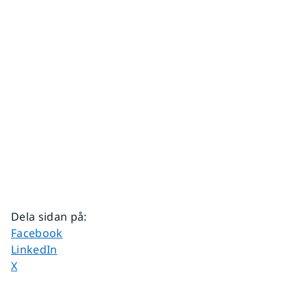
Dela sidan på
:
Dela sidan på
Facebook
Dela sidan på
LinkedIn
Dela sidan på
X