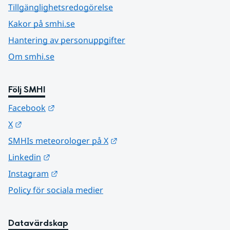
Tillgänglighetsredogörelse
Kakor på smhi.se
Hantering av personuppgifter
Om smhi.se
Följ SMHI
Länk till annan webbplats.
Facebook
Länk till annan webbplats.
X
Länk till annan webbplats.
SMHIs meteorologer på X
Länk till annan webbplats.
Linkedin
Länk till annan webbplats.
Instagram
Policy för sociala medier
Datavärdskap