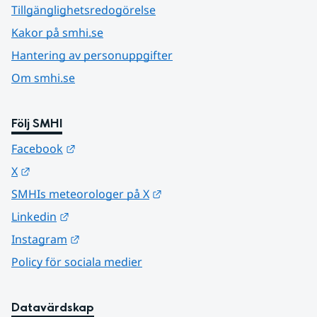
Tillgänglighetsredogörelse
Kakor på smhi.se
Hantering av personuppgifter
Om smhi.se
Följ SMHI
Länk till annan webbplats.
Facebook
Länk till annan webbplats.
X
Länk till annan webbplats.
SMHIs meteorologer på X
Länk till annan webbplats.
Linkedin
Länk till annan webbplats.
Instagram
Policy för sociala medier
Datavärdskap