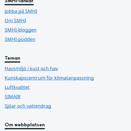
SMHI-länkar
Jobba på SMHI
Om SMHI
SMHI-bloggen
SMHI-podden
Teman
Havsmiljö i kust och hav
Kunskapscentrum för klimatanpassning
Luftkvalitet
SIMAIR
Sjöar och vattendrag
Om webbplatsen