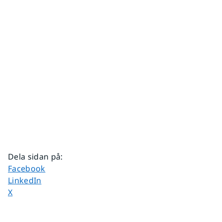
Dela sidan på
:
Dela sidan på
Facebook
Dela sidan på
LinkedIn
Dela sidan på
X