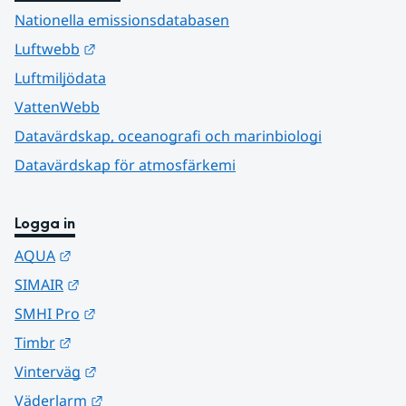
Nationella emissionsdatabasen
Länk till annan webbplats.
Luftwebb
Luftmiljödata
VattenWebb
Datavärdskap, oceanografi och marinbiologi
Datavärdskap för atmosfärkemi
Logga in
Länk till annan webbplats.
AQUA
Länk till annan webbplats.
SIMAIR
Länk till annan webbplats.
SMHI Pro
Länk till annan webbplats.
Timbr
Länk till annan webbplats.
Vinterväg
Länk till annan webbplats.
Väderlarm