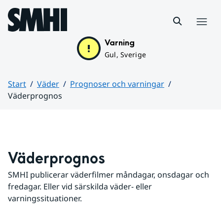
Hoppa till sidans innehåll
Meny
Varning
Gul, Sverige
Start
Väder
Prognoser och varningar
Väderprognos
Huvudinnehåll
Väderprognos
SMHI publicerar väderfilmer måndagar, onsdagar och 
fredagar. Eller vid särskilda väder- eller 
varningssituationer.