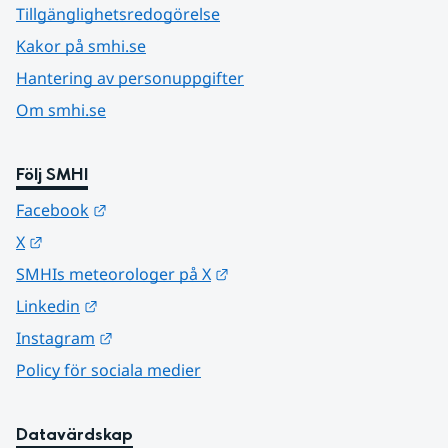
Tillgänglighetsredogörelse
Kakor på smhi.se
Hantering av personuppgifter
Om smhi.se
Följ SMHI
Länk till annan webbplats.
Facebook
Länk till annan webbplats.
X
Länk till annan webbplats.
SMHIs meteorologer på X
Länk till annan webbplats.
Linkedin
Länk till annan webbplats.
Instagram
Policy för sociala medier
Datavärdskap