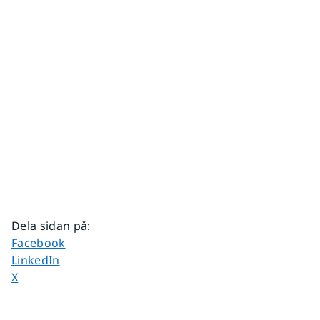
Dela sidan på
:
Dela sidan på
Facebook
Dela sidan på
LinkedIn
Dela sidan på
X