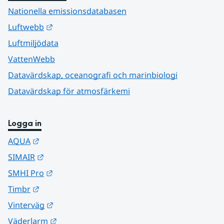
Nationella emissionsdatabasen
Länk till annan webbplats.
Luftwebb
Luftmiljödata
VattenWebb
Datavärdskap, oceanografi och marinbiologi
Datavärdskap för atmosfärkemi
Logga in
Länk till annan webbplats.
AQUA
Länk till annan webbplats.
SIMAIR
Länk till annan webbplats.
SMHI Pro
Länk till annan webbplats.
Timbr
Länk till annan webbplats.
Vinterväg
Länk till annan webbplats.
Väderlarm