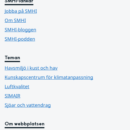
SMHI-länkar
Jobba på SMHI
Om SMHI
SMHI-bloggen
SMHI-podden
Teman
Havsmiljö i kust och hav
Kunskapscentrum för klimatanpassning
Luftkvalitet
SIMAIR
Sjöar och vattendrag
Om webbplatsen