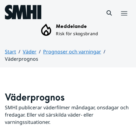
Hoppa till sidans innehåll
Meny
Meddelande
Risk för skogsbrand
Start
Väder
Prognoser och varningar
Väderprognos
Huvudinnehåll
Väderprognos
SMHI publicerar väderfilmer måndagar, onsdagar och 
fredagar. Eller vid särskilda väder- eller 
varningssituationer.