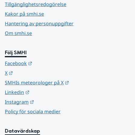
Tillgänglighetsredogörelse
Kakor på smhi.se
Hantering av personuppgifter
Om smhi.se
Följ SMHI
Länk till annan webbplats.
Facebook
Länk till annan webbplats.
X
Länk till annan webbplats.
SMHIs meteorologer på X
Länk till annan webbplats.
Linkedin
Länk till annan webbplats.
Instagram
Policy för sociala medier
Datavärdskap