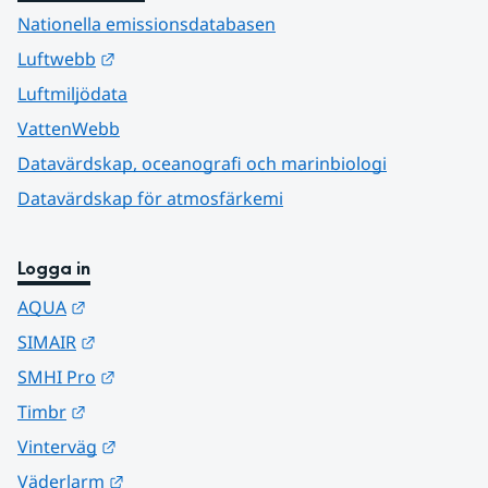
Nationella emissionsdatabasen
Länk till annan webbplats.
Luftwebb
Luftmiljödata
VattenWebb
Datavärdskap, oceanografi och marinbiologi
Datavärdskap för atmosfärkemi
Logga in
Länk till annan webbplats.
AQUA
Länk till annan webbplats.
SIMAIR
Länk till annan webbplats.
SMHI Pro
Länk till annan webbplats.
Timbr
Länk till annan webbplats.
Vinterväg
Länk till annan webbplats.
Väderlarm