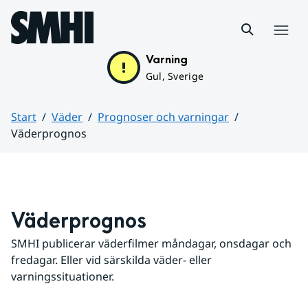
Hoppa till sidans innehåll
Meny
Varning
Gul, Sverige
Start
Väder
Prognoser och varningar
Väderprognos
Huvudinnehåll
Väderprognos
SMHI publicerar väderfilmer måndagar, onsdagar och 
fredagar. Eller vid särskilda väder- eller 
varningssituationer.