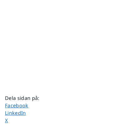
Dela sidan på
:
Dela sidan på
Facebook
Dela sidan på
LinkedIn
Dela sidan på
X