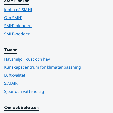
SMHI-länkar
Jobba på SMHI
Om SMHI
SMHI-bloggen
SMHI-podden
Teman
Havsmiljö i kust och hav
Kunskapscentrum för klimatanpassning
Luftkvalitet
SIMAIR
Sjöar och vattendrag
Om webbplatsen