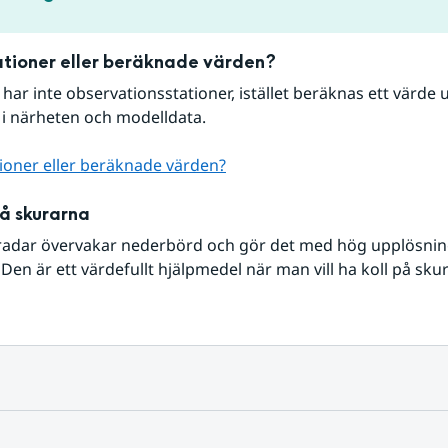
tioner eller beräknade värden?
r har inte observationsstationer, istället beräknas ett värde u
 i närheten och modelldata.
ioner eller beräknade värden?
på skurarna
radar övervakar nederbörd och gör det med hög upplösning 
Den är ett värdefullt hjälpmedel när man vill ha koll på sku