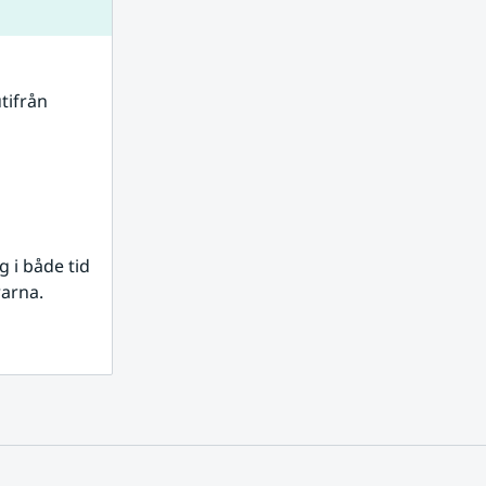
tifrån 
i både tid 
rarna.