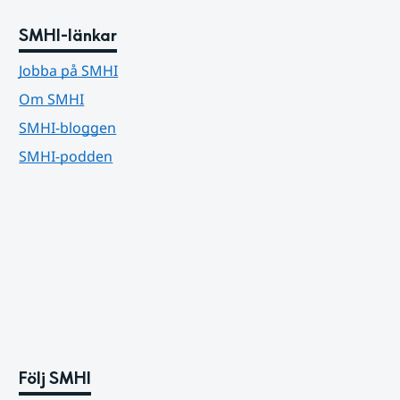
SMHI-länkar
Jobba på SMHI
Om SMHI
SMHI-bloggen
SMHI-podden
Följ SMHI