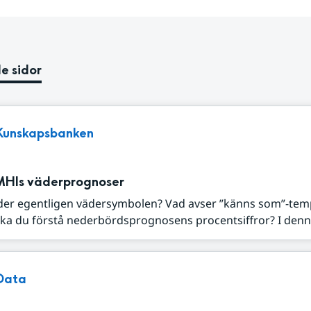
e sidor
Kunskapsbanken
MHIs väderprognoser
der egentligen vädersymbolen? Vad avser ”känns som”-tem
ka du förstå nederbördsprognosens procentsiffror? I denna
Data