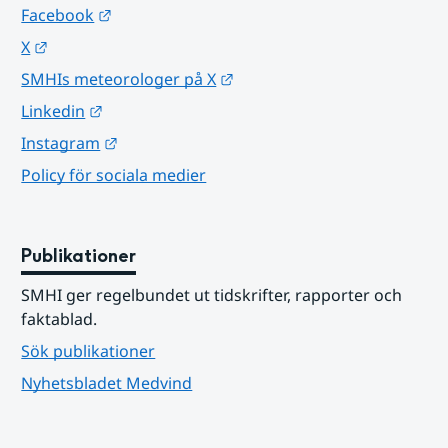
Länk till annan webbplats.
Facebook
Länk till annan webbplats.
X
Länk till annan webbplats.
SMHIs meteorologer på X
Länk till annan webbplats.
Linkedin
Länk till annan webbplats.
Instagram
Policy för sociala medier
Publikationer
SMHI ger regelbundet ut tidskrifter, rapporter och 
faktablad.
Sök publikationer
Nyhetsbladet Medvind