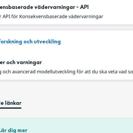
ensbaserade vädervarningar - API
r API för Konsekvensbaserade vädervarningar
Forskning och utveckling
er och varningar
 och avancerad modellutveckling för att du ska veta vad s
e länkar
Lär dig mer