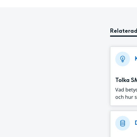
Relaterad
Tolka S
Vad bety
och hur s