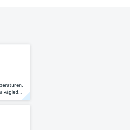
peraturen,
 vägled...