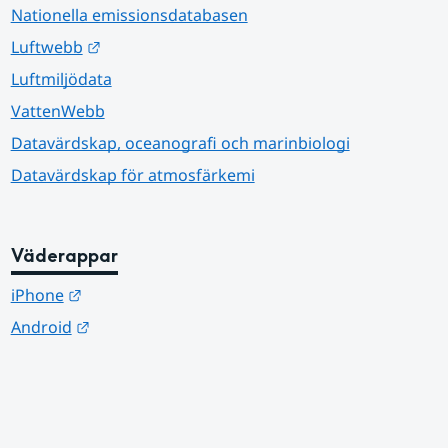
Nationella emissionsdatabasen
Länk till annan webbplats.
Luftwebb
Luftmiljödata
VattenWebb
Datavärdskap, oceanografi och marinbiologi
Datavärdskap för atmosfärkemi
Väderappar
Länk till annan webbplats.
iPhone
Länk till annan webbplats.
Android