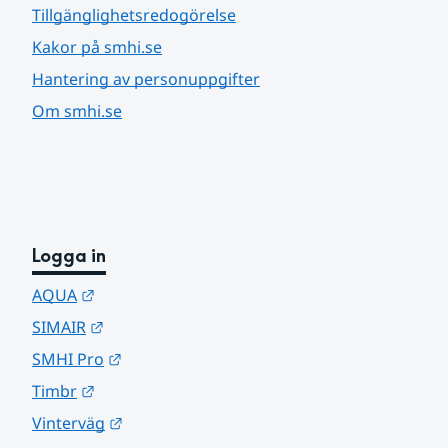
Tillgänglighetsredogörelse
Kakor på smhi.se
Hantering av personuppgifter
Om smhi.se
Logga in
Länk till annan webbplats.
AQUA
Länk till annan webbplats.
SIMAIR
Länk till annan webbplats.
SMHI Pro
Länk till annan webbplats.
Timbr
Länk till annan webbplats.
Vinterväg