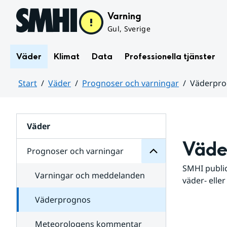
Hoppa till sidans innehåll
Varning
Gul, Sverige
Väder
Klimat
Data
Professionella tjänster
Start
Väder
Prognoser och varningar
Väderpr
varningar
och
Huvudinnehåll
Prognoser
för
Undersidor
Väder
Väde
Prognoser och varningar
SMHI public
Varningar och meddelanden
väder- eller
Väderprognos
Meteorologens kommentar