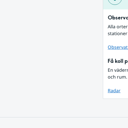
Observa
Alla orte
stationer
Observat
Få koll 
En väder
och rum. 
Radar