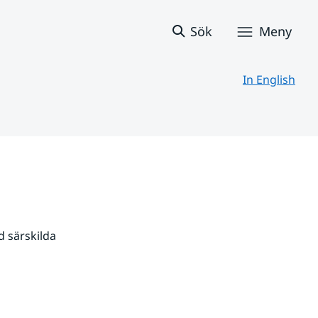
Sök
Meny
In English
 särskilda 