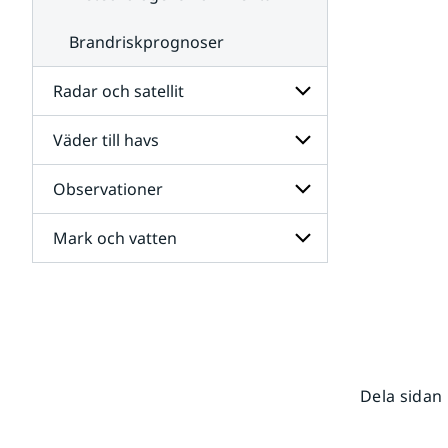
Brandriskprognoser
Radar och satellit
Väder till havs
Undersidor
för
Radar
Observationer
Undersidor
och
för
satellit
Väder
Mark och vatten
Undersidor
till
för
havs
Observationer
Undersidor
för
Mark
och
vatten
Dela sidan