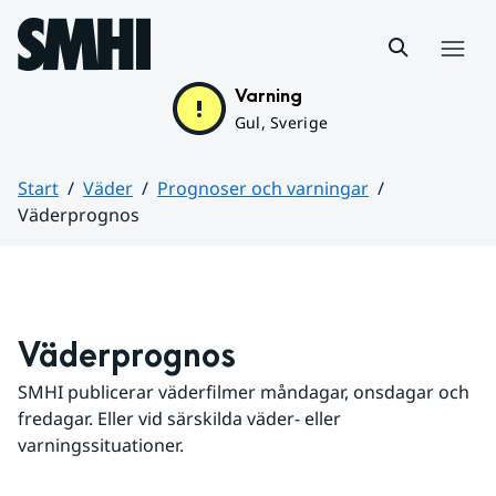
Hoppa till sidans innehåll
Meny
Varning
Gul, Sverige
Start
Väder
Prognoser och varningar
Väderprognos
Huvudinnehåll
Väderprognos
SMHI publicerar väderfilmer måndagar, onsdagar och 
fredagar. Eller vid särskilda väder- eller 
varningssituationer.