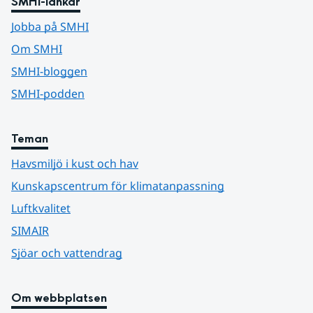
SMHI-länkar
Jobba på SMHI
Om SMHI
SMHI-bloggen
SMHI-podden
Teman
Havsmiljö i kust och hav
Kunskapscentrum för klimatanpassning
Luftkvalitet
SIMAIR
Sjöar och vattendrag
Om webbplatsen