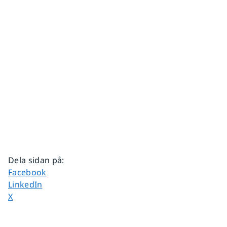
Dela sidan på
:
Dela sidan på
Facebook
Dela sidan på
LinkedIn
Dela sidan på
X