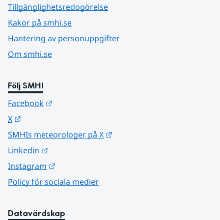
Tillgänglighetsredogörelse
Kakor på smhi.se
Hantering av personuppgifter
Om smhi.se
Följ SMHI
Länk till annan webbplats.
Facebook
Länk till annan webbplats.
X
Länk till annan webbplats.
SMHIs meteorologer på X
Länk till annan webbplats.
Linkedin
Länk till annan webbplats.
Instagram
Policy för sociala medier
Datavärdskap