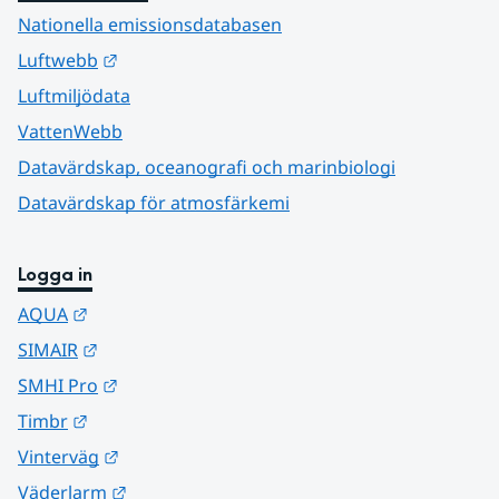
Nationella emissionsdatabasen
Länk till annan webbplats.
Luftwebb
Luftmiljödata
VattenWebb
Datavärdskap, oceanografi och marinbiologi
Datavärdskap för atmosfärkemi
Logga in
Länk till annan webbplats.
AQUA
Länk till annan webbplats.
SIMAIR
Länk till annan webbplats.
SMHI Pro
Länk till annan webbplats.
Timbr
Länk till annan webbplats.
Vinterväg
Länk till annan webbplats.
Väderlarm