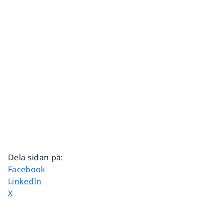
Dela sidan på
:
Dela sidan på
Facebook
Dela sidan på
LinkedIn
Dela sidan på
X