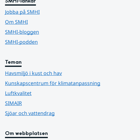
SMHI-länkar
Jobba på SMHI
Om SMHI
SMHI-bloggen
SMHI-podden
Teman
Havsmiljö i kust och hav
Kunskapscentrum för klimatanpassning
Luftkvalitet
SIMAIR
Sjöar och vattendrag
Om webbplatsen