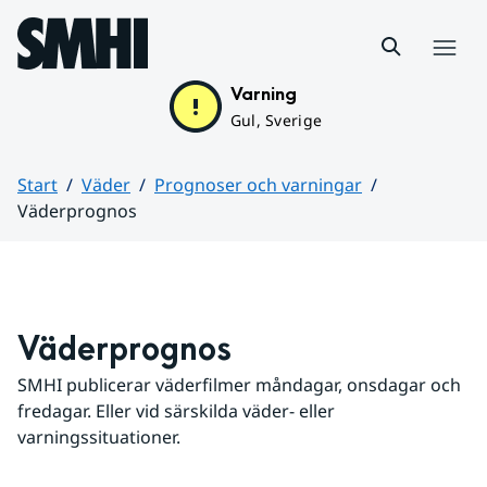
Hoppa till sidans innehåll
Meny
Varning
Gul, Sverige
Start
Väder
Prognoser och varningar
Väderprognos
Huvudinnehåll
Väderprognos
SMHI publicerar väderfilmer måndagar, onsdagar och 
fredagar. Eller vid särskilda väder- eller 
varningssituationer.