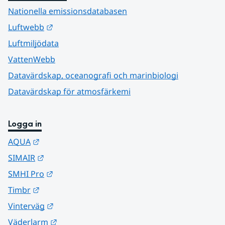
Nationella emissionsdatabasen
Länk till annan webbplats.
Luftwebb
Luftmiljödata
VattenWebb
Datavärdskap, oceanografi och marinbiologi
Datavärdskap för atmosfärkemi
Logga in
Länk till annan webbplats.
AQUA
Länk till annan webbplats.
SIMAIR
Länk till annan webbplats.
SMHI Pro
Länk till annan webbplats.
Timbr
Länk till annan webbplats.
Vinterväg
Länk till annan webbplats.
Väderlarm