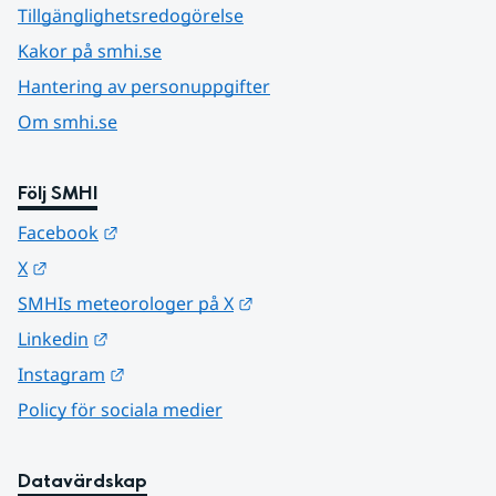
Tillgänglighetsredogörelse
Kakor på smhi.se
Hantering av personuppgifter
Om smhi.se
Följ SMHI
Länk till annan webbplats.
Facebook
Länk till annan webbplats.
X
Länk till annan webbplats.
SMHIs meteorologer på X
Länk till annan webbplats.
Linkedin
Länk till annan webbplats.
Instagram
Policy för sociala medier
Datavärdskap