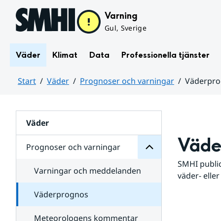
Hoppa till sidans innehåll
Varning
Gul, Sverige
Väder
Klimat
Data
Professionella tjänster
Start
Väder
Prognoser och varningar
Väderpr
varningar
och
Huvudinnehåll
Prognoser
för
Undersidor
Väder
Väde
Prognoser och varningar
SMHI public
Varningar och meddelanden
väder- eller
Väderprognos
Meteorologens kommentar