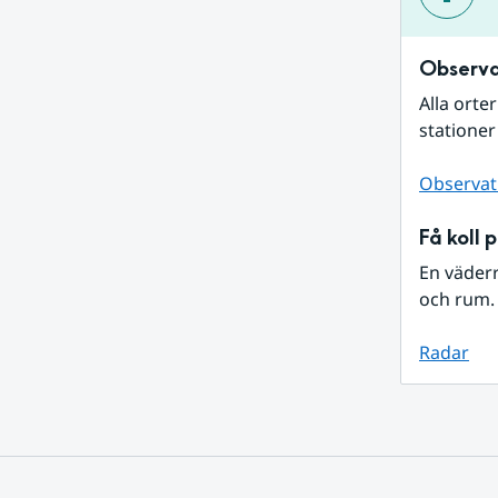
Observa
Alla orte
stationer
Observat
Få koll 
En väder
och rum. 
Radar