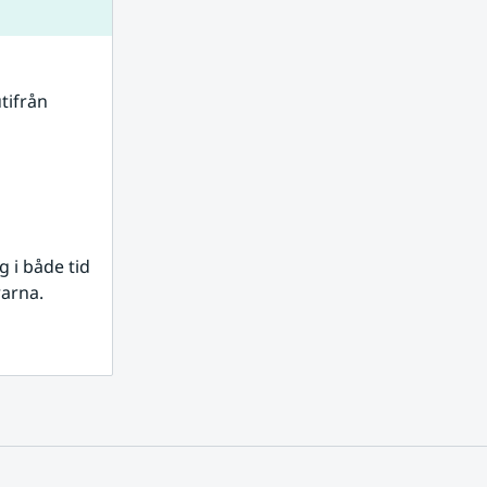
tifrån 
i både tid 
rarna.