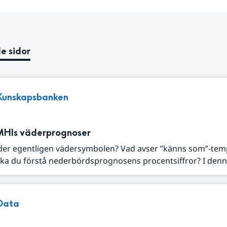
e sidor
Kunskapsbanken
MHIs väderprognoser
der egentligen vädersymbolen? Vad avser ”känns som”-tem
ka du förstå nederbördsprognosens procentsiffror? I denna
Data