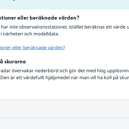
tioner eller beräknade värden?
r har inte observationsstationer, istället beräknas ett värde u
 i närheten och modelldata.
ioner eller beräknade värden?
på skurarna
radar övervakar nederbörd och gör det med hög upplösning 
Den är ett värdefullt hjälpmedel när man vill ha koll på sku