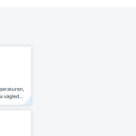
peraturen,
 vägled...