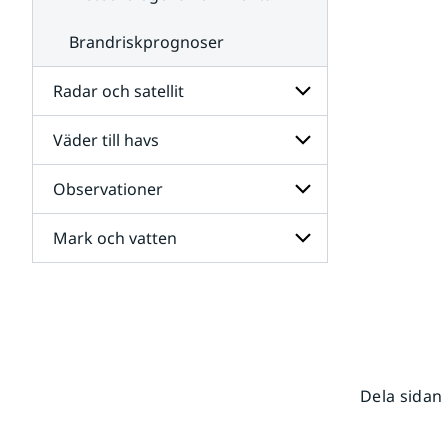
Brandriskprognoser
Radar och satellit
Väder till havs
Undersidor
för
Radar
Observationer
Undersidor
och
för
satellit
Väder
Mark och vatten
Undersidor
till
för
havs
Observationer
Undersidor
för
Mark
och
vatten
Dela sidan