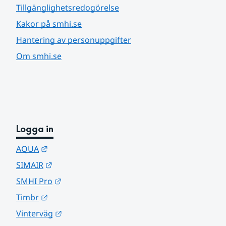
Tillgänglighetsredogörelse
Kakor på smhi.se
Hantering av personuppgifter
Om smhi.se
Logga in
Länk till annan webbplats.
AQUA
Länk till annan webbplats.
SIMAIR
Länk till annan webbplats.
SMHI Pro
Länk till annan webbplats.
Timbr
Länk till annan webbplats.
Vinterväg