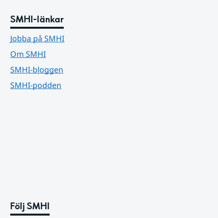
SMHI-länkar
Jobba på SMHI
Om SMHI
SMHI-bloggen
SMHI-podden
Följ SMHI