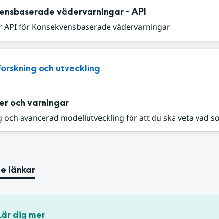
ensbaserade vädervarningar - API
r API för Konsekvensbaserade vädervarningar
Forskning och utveckling
er och varningar
 och avancerad modellutveckling för att du ska veta vad s
e länkar
Lär dig mer