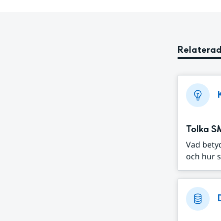
Relaterad
Tolka S
Vad bety
och hur s