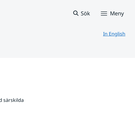
Sök
Meny
In English
 särskilda 