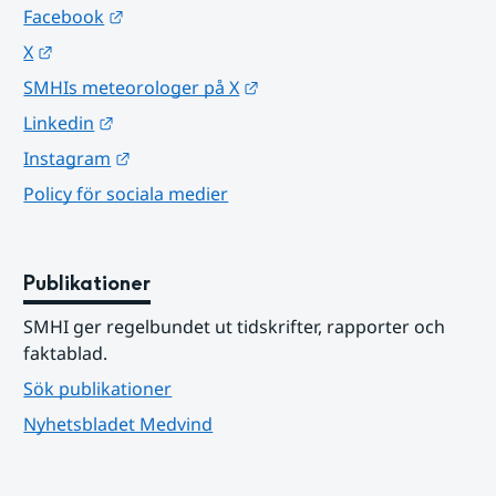
Länk till annan webbplats.
Facebook
Länk till annan webbplats.
X
Länk till annan webbplats.
SMHIs meteorologer på X
Länk till annan webbplats.
Linkedin
Länk till annan webbplats.
Instagram
Policy för sociala medier
Publikationer
SMHI ger regelbundet ut tidskrifter, rapporter och 
faktablad.
Sök publikationer
Nyhetsbladet Medvind