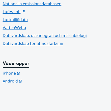
Nationella emissionsdatabasen
Länk till annan webbplats.
Luftwebb
Luftmiljödata
VattenWebb
Datavärdskap, oceanografi och marinbiologi
Datavärdskap för atmosfärkemi
Väderappar
Länk till annan webbplats.
iPhone
Länk till annan webbplats.
Android