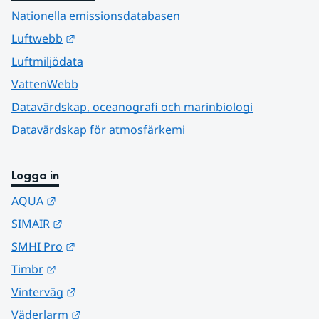
Nationella emissionsdatabasen
Länk till annan webbplats.
Luftwebb
Luftmiljödata
VattenWebb
Datavärdskap, oceanografi och marinbiologi
Datavärdskap för atmosfärkemi
Logga in
Länk till annan webbplats.
AQUA
Länk till annan webbplats.
SIMAIR
Länk till annan webbplats.
SMHI Pro
Länk till annan webbplats.
Timbr
Länk till annan webbplats.
Vinterväg
Länk till annan webbplats.
Väderlarm