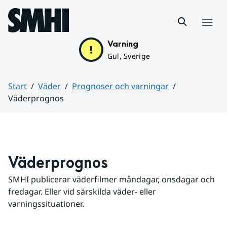
Hoppa till sidans innehåll
Meny
Varning
Gul, Sverige
Start
Väder
Prognoser och varningar
Väderprognos
Huvudinnehåll
Väderprognos
SMHI publicerar väderfilmer måndagar, onsdagar och 
fredagar. Eller vid särskilda väder- eller 
varningssituationer.