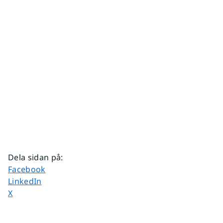
Dela sidan på
:
Dela sidan på
Facebook
Dela sidan på
LinkedIn
Dela sidan på
X