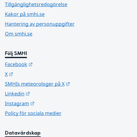
Tillgänglighetsredogörelse
Kakor på smhi.se
Hantering av personuppgifter
Om smhi.se
Följ SMHI
Länk till annan webbplats.
Facebook
Länk till annan webbplats.
X
Länk till annan webbplats.
SMHIs meteorologer på X
Länk till annan webbplats.
Linkedin
Länk till annan webbplats.
Instagram
Policy för sociala medier
Datavärdskap