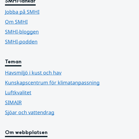
SMHI-länkar
Jobba på SMHI
Om SMHI
SMHI-bloggen
SMHI-podden
Teman
Havsmiljö i kust och hav
Kunskapscentrum för klimatanpassning
Luftkvalitet
SIMAIR
Sjöar och vattendrag
Om webbplatsen