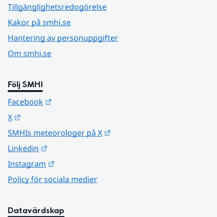
Tillgänglighetsredogörelse
Kakor på smhi.se
Hantering av personuppgifter
Om smhi.se
Följ SMHI
Länk till annan webbplats.
Facebook
Länk till annan webbplats.
X
Länk till annan webbplats.
SMHIs meteorologer på X
Länk till annan webbplats.
Linkedin
Länk till annan webbplats.
Instagram
Policy för sociala medier
Datavärdskap