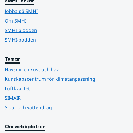
SMHI-länkar
Jobba på SMHI
Om SMHI
SMHI-bloggen
SMHI-podden
Teman
Havsmiljö i kust och hav
Kunskapscentrum för klimatanpassning
Luftkvalitet
SIMAIR
Sjöar och vattendrag
Om webbplatsen