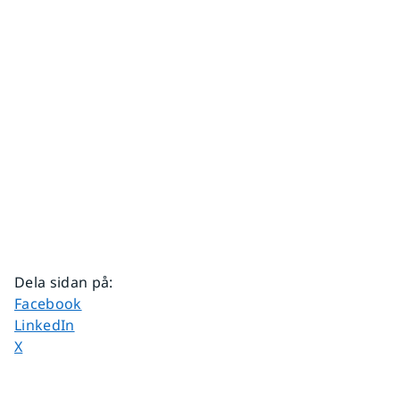
Dela sidan på
:
Dela sidan på
Facebook
Dela sidan på
LinkedIn
Dela sidan på
X