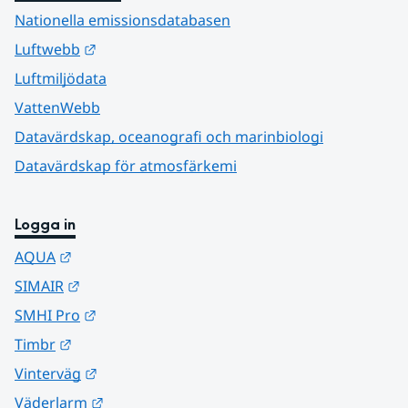
Nationella emissionsdatabasen
Länk till annan webbplats.
Luftwebb
Luftmiljödata
VattenWebb
Datavärdskap, oceanografi och marinbiologi
Datavärdskap för atmosfärkemi
Logga in
Länk till annan webbplats.
AQUA
Länk till annan webbplats.
SIMAIR
Länk till annan webbplats.
SMHI Pro
Länk till annan webbplats.
Timbr
Länk till annan webbplats.
Vinterväg
Länk till annan webbplats.
Väderlarm