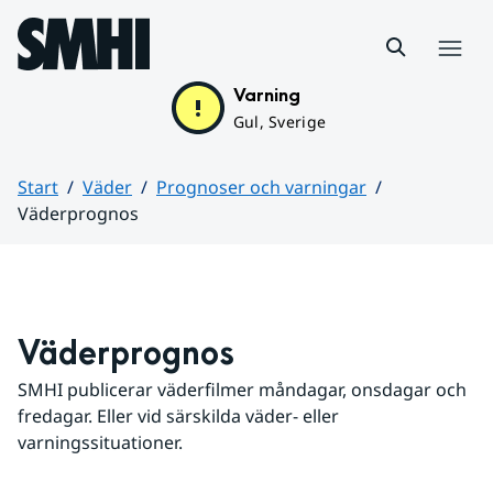
Hoppa till sidans innehåll
Meny
Varning
Gul, Sverige
Start
Väder
Prognoser och varningar
Väderprognos
Huvudinnehåll
Väderprognos
SMHI publicerar väderfilmer måndagar, onsdagar och 
fredagar. Eller vid särskilda väder- eller 
varningssituationer.