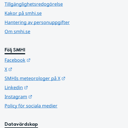
Tillgänglighetsredogörelse
Kakor på smhi.se
Hantering av personuppgifter
Om smhi.se
Följ SMHI
Länk till annan webbplats.
Facebook
Länk till annan webbplats.
X
Länk till annan webbplats.
SMHIs meteorologer på X
Länk till annan webbplats.
Linkedin
Länk till annan webbplats.
Instagram
Policy för sociala medier
Datavärdskap