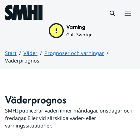
Hoppa till sidans innehåll
Meny
Varning
Gul, Sverige
Start
Väder
Prognoser och varningar
Väderprognos
Huvudinnehåll
Väderprognos
SMHI publicerar väderfilmer måndagar, onsdagar och 
fredagar. Eller vid särskilda väder- eller 
varningssituationer.