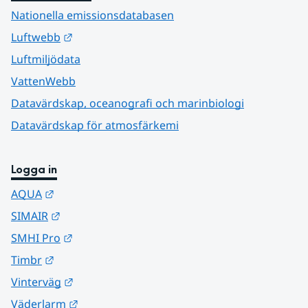
Nationella emissionsdatabasen
Länk till annan webbplats.
Luftwebb
Luftmiljödata
VattenWebb
Datavärdskap, oceanografi och marinbiologi
Datavärdskap för atmosfärkemi
Logga in
Länk till annan webbplats.
AQUA
Länk till annan webbplats.
SIMAIR
Länk till annan webbplats.
SMHI Pro
Länk till annan webbplats.
Timbr
Länk till annan webbplats.
Vinterväg
Länk till annan webbplats.
Väderlarm