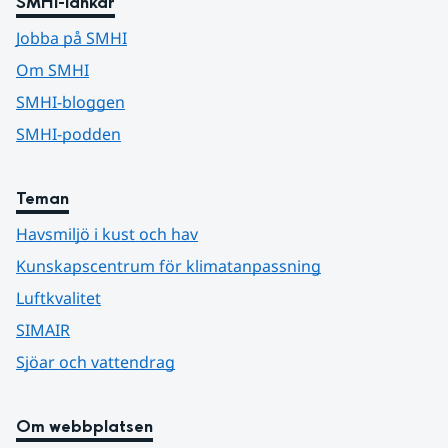
SMHI-länkar
Jobba på SMHI
Om SMHI
SMHI-bloggen
SMHI-podden
Teman
Havsmiljö i kust och hav
Kunskapscentrum för klimatanpassning
Luftkvalitet
SIMAIR
Sjöar och vattendrag
Om webbplatsen