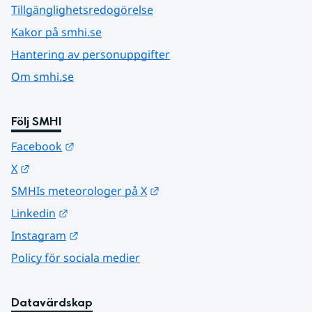
Tillgänglighetsredogörelse
Kakor på smhi.se
Hantering av personuppgifter
Om smhi.se
Följ SMHI
Länk till annan webbplats.
Facebook
Länk till annan webbplats.
X
Länk till annan webbplats.
SMHIs meteorologer på X
Länk till annan webbplats.
Linkedin
Länk till annan webbplats.
Instagram
Policy för sociala medier
Datavärdskap