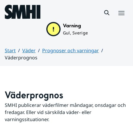
Hoppa till sidans innehåll
Meny
Varning
Gul, Sverige
Start
Väder
Prognoser och varningar
Väderprognos
Huvudinnehåll
Väderprognos
SMHI publicerar väderfilmer måndagar, onsdagar och 
fredagar. Eller vid särskilda väder- eller 
varningssituationer.