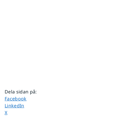
Dela sidan på
:
Dela sidan på
Facebook
Dela sidan på
LinkedIn
Dela sidan på
X