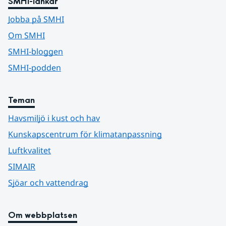
SMHI-länkar
Jobba på SMHI
Om SMHI
SMHI-bloggen
SMHI-podden
Teman
Havsmiljö i kust och hav
Kunskapscentrum för klimatanpassning
Luftkvalitet
SIMAIR
Sjöar och vattendrag
Om webbplatsen