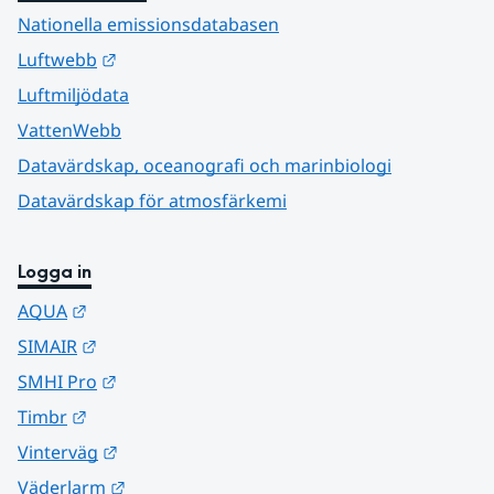
Nationella emissionsdatabasen
Länk till annan webbplats.
Luftwebb
Luftmiljödata
VattenWebb
Datavärdskap, oceanografi och marinbiologi
Datavärdskap för atmosfärkemi
Logga in
Länk till annan webbplats.
AQUA
Länk till annan webbplats.
SIMAIR
Länk till annan webbplats.
SMHI Pro
Länk till annan webbplats.
Timbr
Länk till annan webbplats.
Vinterväg
Länk till annan webbplats.
Väderlarm