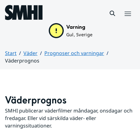
Hoppa till sidans innehåll
Meny
Varning
Gul, Sverige
Start
Väder
Prognoser och varningar
Väderprognos
Huvudinnehåll
Väderprognos
SMHI publicerar väderfilmer måndagar, onsdagar och 
fredagar. Eller vid särskilda väder- eller 
varningssituationer.