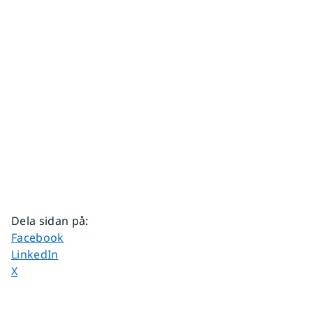
Dela sidan på
:
Dela sidan på
Facebook
Dela sidan på
LinkedIn
Dela sidan på
X