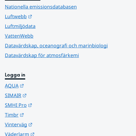
Nationella emissionsdatabasen
Länk till annan webbplats.
Luftwebb
Luftmiljödata
VattenWebb
Datavärdskap, oceanografi och marinbiologi
Datavärdskap för atmosfärkemi
Logga in
Länk till annan webbplats.
AQUA
Länk till annan webbplats.
SIMAIR
Länk till annan webbplats.
SMHI Pro
Länk till annan webbplats.
Timbr
Länk till annan webbplats.
Vinterväg
Länk till annan webbplats.
Väderlarm