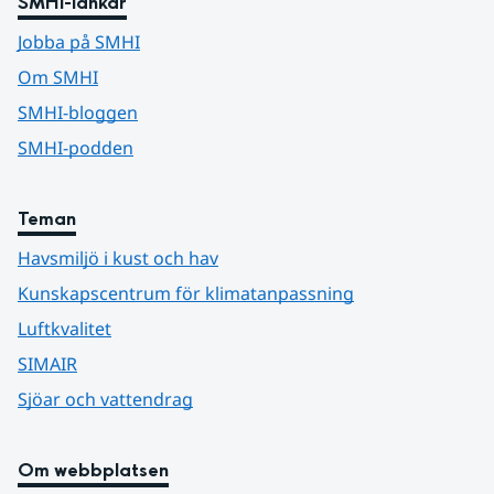
SMHI-länkar
Jobba på SMHI
Om SMHI
SMHI-bloggen
SMHI-podden
Teman
Havsmiljö i kust och hav
Kunskapscentrum för klimatanpassning
Luftkvalitet
SIMAIR
Sjöar och vattendrag
Om webbplatsen