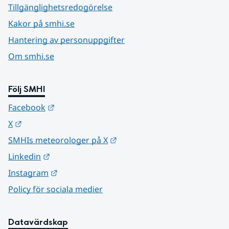
Tillgänglighetsredogörelse
Kakor på smhi.se
Hantering av personuppgifter
Om smhi.se
Följ SMHI
Länk till annan webbplats.
Facebook
Länk till annan webbplats.
X
Länk till annan webbplats.
SMHIs meteorologer på X
Länk till annan webbplats.
Linkedin
Länk till annan webbplats.
Instagram
Policy för sociala medier
Datavärdskap