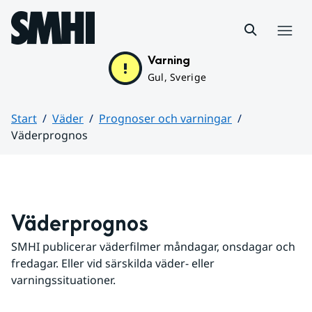
Hoppa till sidans innehåll
Meny
Varning
Gul, Sverige
Start
Väder
Prognoser och varningar
Väderprognos
Huvudinnehåll
Väderprognos
SMHI publicerar väderfilmer måndagar, onsdagar och 
fredagar. Eller vid särskilda väder- eller 
varningssituationer.