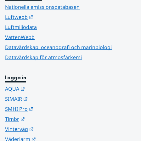
Nationella emissionsdatabasen
Länk till annan webbplats.
Luftwebb
Luftmiljödata
VattenWebb
Datavärdskap, oceanografi och marinbiologi
Datavärdskap för atmosfärkemi
Logga in
Länk till annan webbplats.
AQUA
Länk till annan webbplats.
SIMAIR
Länk till annan webbplats.
SMHI Pro
Länk till annan webbplats.
Timbr
Länk till annan webbplats.
Vinterväg
Länk till annan webbplats.
Väderlarm