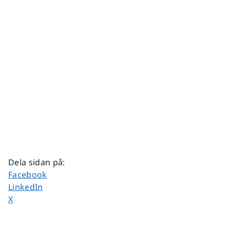
Dela sidan på
:
Dela sidan på
Facebook
Dela sidan på
LinkedIn
Dela sidan på
X