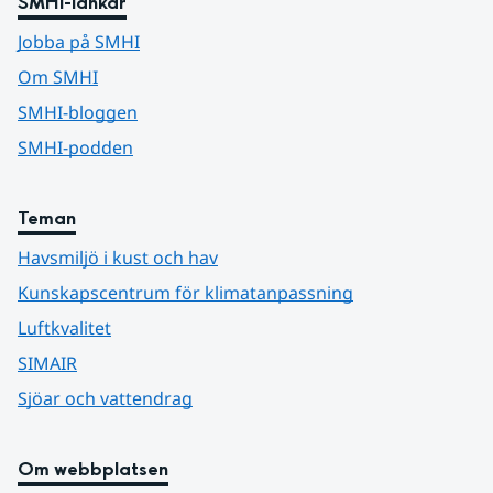
SMHI-länkar
Jobba på SMHI
Om SMHI
SMHI-bloggen
SMHI-podden
Teman
Havsmiljö i kust och hav
Kunskapscentrum för klimatanpassning
Luftkvalitet
SIMAIR
Sjöar och vattendrag
Om webbplatsen