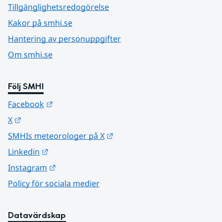
Tillgänglighetsredogörelse
Kakor på smhi.se
Hantering av personuppgifter
Om smhi.se
Följ SMHI
Länk till annan webbplats.
Facebook
Länk till annan webbplats.
X
Länk till annan webbplats.
SMHIs meteorologer på X
Länk till annan webbplats.
Linkedin
Länk till annan webbplats.
Instagram
Policy för sociala medier
Datavärdskap