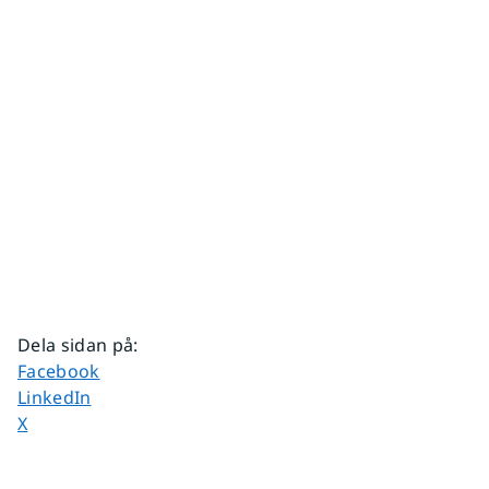
Dela sidan på
:
Dela sidan på
Facebook
Dela sidan på
LinkedIn
Dela sidan på
X