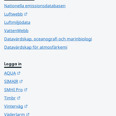
Nationella emissionsdatabasen
Länk till annan webbplats.
Luftwebb
Luftmiljödata
VattenWebb
Datavärdskap, oceanografi och marinbiologi
Datavärdskap för atmosfärkemi
Logga in
Länk till annan webbplats.
AQUA
Länk till annan webbplats.
SIMAIR
Länk till annan webbplats.
SMHI Pro
Länk till annan webbplats.
Timbr
Länk till annan webbplats.
Vinterväg
Länk till annan webbplats.
Väderlarm