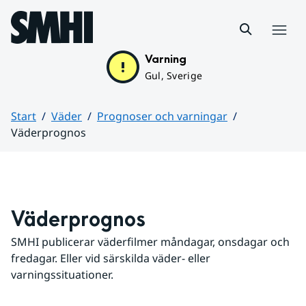
Hoppa till sidans innehåll
Meny
Varning
Gul, Sverige
Start
Väder
Prognoser och varningar
Väderprognos
Huvudinnehåll
Väderprognos
SMHI publicerar väderfilmer måndagar, onsdagar och 
fredagar. Eller vid särskilda väder- eller 
varningssituationer.