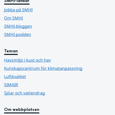
SMHI-länkar
Jobba på SMHI
Om SMHI
SMHI-bloggen
SMHI-podden
Teman
Havsmiljö i kust och hav
Kunskapscentrum för klimatanpassning
Luftkvalitet
SIMAIR
Sjöar och vattendrag
Om webbplatsen