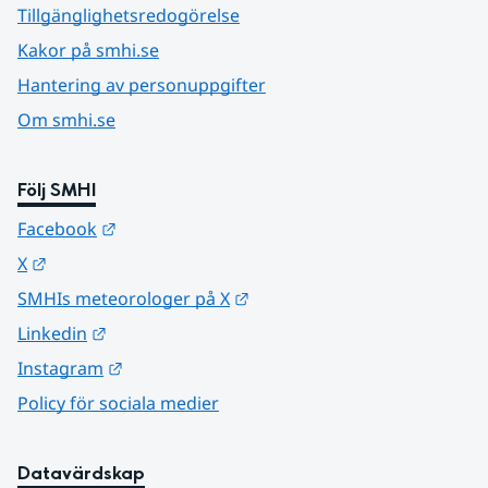
Tillgänglighetsredogörelse
Kakor på smhi.se
Hantering av personuppgifter
Om smhi.se
Följ SMHI
Länk till annan webbplats.
Facebook
Länk till annan webbplats.
X
Länk till annan webbplats.
SMHIs meteorologer på X
Länk till annan webbplats.
Linkedin
Länk till annan webbplats.
Instagram
Policy för sociala medier
Datavärdskap