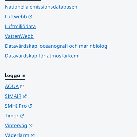
Nationella emissionsdatabasen
Länk till annan webbplats.
Luftwebb
Luftmiljödata
VattenWebb
Datavärdskap, oceanografi och marinbiologi
Datavärdskap för atmosfärkemi
Logga in
Länk till annan webbplats.
AQUA
Länk till annan webbplats.
SIMAIR
Länk till annan webbplats.
SMHI Pro
Länk till annan webbplats.
Timbr
Länk till annan webbplats.
Vinterväg
Länk till annan webbplats.
Väderlarm