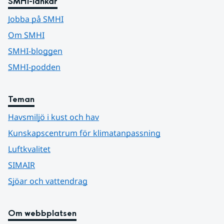
SMHI-länkar
Jobba på SMHI
Om SMHI
SMHI-bloggen
SMHI-podden
Teman
Havsmiljö i kust och hav
Kunskapscentrum för klimatanpassning
Luftkvalitet
SIMAIR
Sjöar och vattendrag
Om webbplatsen