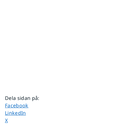
Dela sidan på
:
Dela sidan på
Facebook
Dela sidan på
LinkedIn
Dela sidan på
X