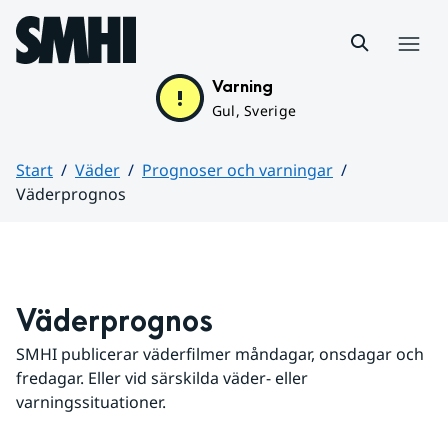
Hoppa till sidans innehåll
Meny
Varning
Gul, Sverige
Start
Väder
Prognoser och varningar
Väderprognos
Huvudinnehåll
Väderprognos
SMHI publicerar väderfilmer måndagar, onsdagar och 
fredagar. Eller vid särskilda väder- eller 
varningssituationer.