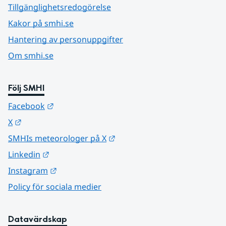
Tillgänglighetsredogörelse
Kakor på smhi.se
Hantering av personuppgifter
Om smhi.se
Följ SMHI
Länk till annan webbplats.
Facebook
Länk till annan webbplats.
X
Länk till annan webbplats.
SMHIs meteorologer på X
Länk till annan webbplats.
Linkedin
Länk till annan webbplats.
Instagram
Policy för sociala medier
Datavärdskap