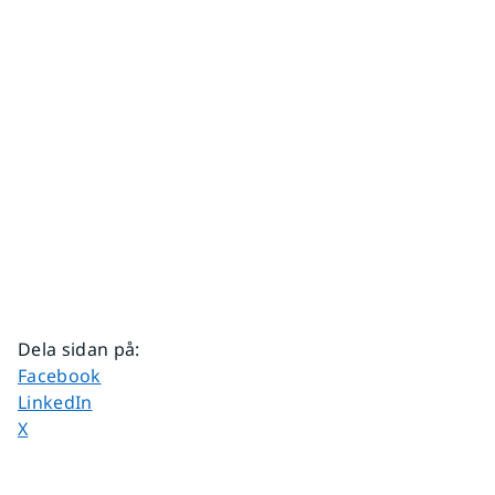
Dela sidan på
:
Dela sidan på
Facebook
Dela sidan på
LinkedIn
Dela sidan på
X