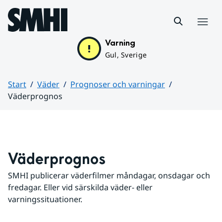
Hoppa till sidans innehåll
Meny
Varning
Gul, Sverige
Start
Väder
Prognoser och varningar
Väderprognos
Huvudinnehåll
Väderprognos
SMHI publicerar väderfilmer måndagar, onsdagar och 
fredagar. Eller vid särskilda väder- eller 
varningssituationer.