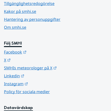
Tillgänglighetsredogörelse
Kakor på smhi.se
Hantering av personuppgifter
Om smhi.se
Följ SMHI
Länk till annan webbplats.
Facebook
Länk till annan webbplats.
X
Länk till annan webbplats.
SMHIs meteorologer på X
Länk till annan webbplats.
Linkedin
Länk till annan webbplats.
Instagram
Policy för sociala medier
Datavärdskap