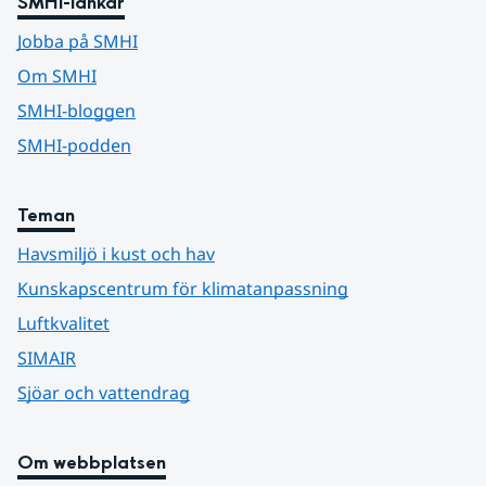
SMHI-länkar
Jobba på SMHI
Om SMHI
SMHI-bloggen
SMHI-podden
Teman
Havsmiljö i kust och hav
Kunskapscentrum för klimatanpassning
Luftkvalitet
SIMAIR
Sjöar och vattendrag
Om webbplatsen