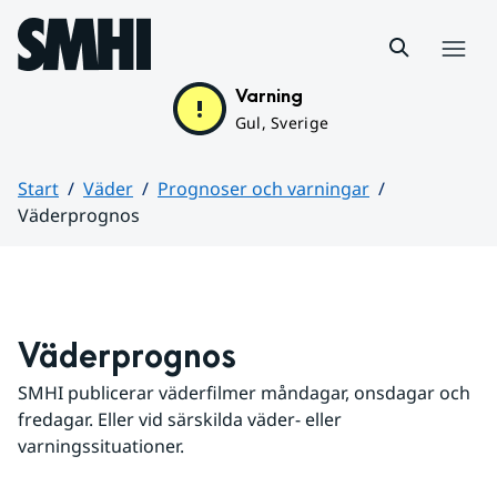
Hoppa till sidans innehåll
Meny
Varning
Gul, Sverige
Start
Väder
Prognoser och varningar
Väderprognos
Huvudinnehåll
Väderprognos
SMHI publicerar väderfilmer måndagar, onsdagar och 
fredagar. Eller vid särskilda väder- eller 
varningssituationer.