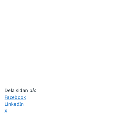
Dela sidan på
:
Dela sidan på
Facebook
Dela sidan på
LinkedIn
Dela sidan på
X