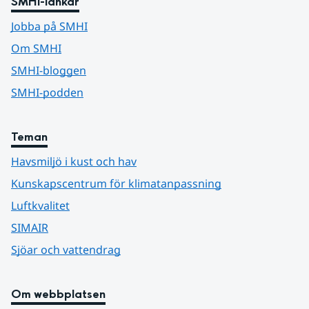
SMHI-länkar
Jobba på SMHI
Om SMHI
SMHI-bloggen
SMHI-podden
Teman
Havsmiljö i kust och hav
Kunskapscentrum för klimatanpassning
Luftkvalitet
SIMAIR
Sjöar och vattendrag
Om webbplatsen