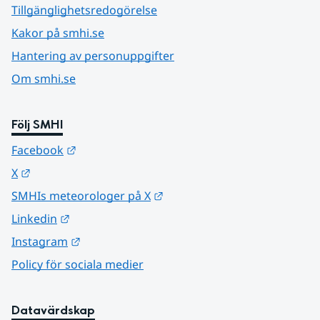
Tillgänglighetsredogörelse
Kakor på smhi.se
Hantering av personuppgifter
Om smhi.se
Följ SMHI
Länk till annan webbplats.
Facebook
Länk till annan webbplats.
X
Länk till annan webbplats.
SMHIs meteorologer på X
Länk till annan webbplats.
Linkedin
Länk till annan webbplats.
Instagram
Policy för sociala medier
Datavärdskap