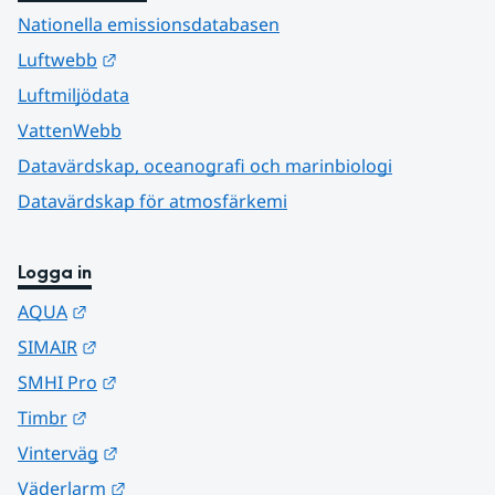
Nationella emissionsdatabasen
Länk till annan webbplats.
Luftwebb
Luftmiljödata
VattenWebb
Datavärdskap, oceanografi och marinbiologi
Datavärdskap för atmosfärkemi
Logga in
Länk till annan webbplats.
AQUA
Länk till annan webbplats.
SIMAIR
Länk till annan webbplats.
SMHI Pro
Länk till annan webbplats.
Timbr
Länk till annan webbplats.
Vinterväg
Länk till annan webbplats.
Väderlarm