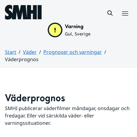
Hoppa till sidans innehåll
Meny
Varning
Gul, Sverige
Start
Väder
Prognoser och varningar
Väderprognos
Huvudinnehåll
Väderprognos
SMHI publicerar väderfilmer måndagar, onsdagar och 
fredagar. Eller vid särskilda väder- eller 
varningssituationer.