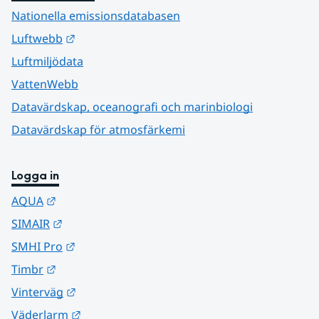
Nationella emissionsdatabasen
Länk till annan webbplats.
Luftwebb
Luftmiljödata
VattenWebb
Datavärdskap, oceanografi och marinbiologi
Datavärdskap för atmosfärkemi
Logga in
Länk till annan webbplats.
AQUA
Länk till annan webbplats.
SIMAIR
Länk till annan webbplats.
SMHI Pro
Länk till annan webbplats.
Timbr
Länk till annan webbplats.
Vinterväg
Länk till annan webbplats.
Väderlarm