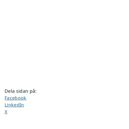
Dela sidan på
:
Dela sidan på
Facebook
Dela sidan på
LinkedIn
Dela sidan på
X