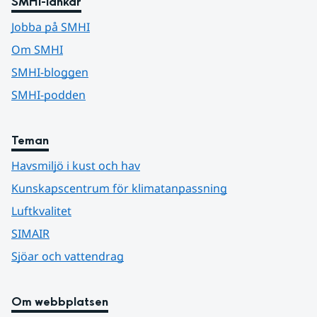
SMHI-länkar
Jobba på SMHI
Om SMHI
SMHI-bloggen
SMHI-podden
Teman
Havsmiljö i kust och hav
Kunskapscentrum för klimatanpassning
Luftkvalitet
SIMAIR
Sjöar och vattendrag
Om webbplatsen