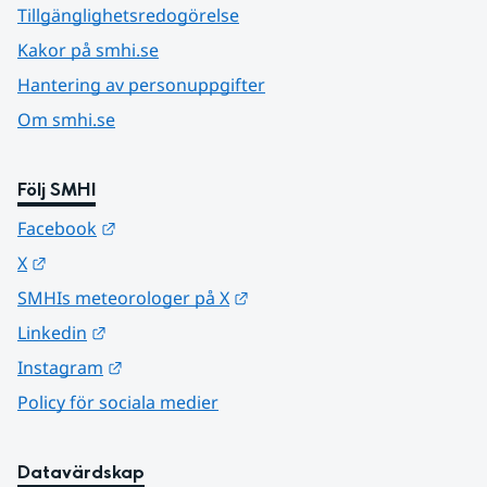
Tillgänglighetsredogörelse
Kakor på smhi.se
Hantering av personuppgifter
Om smhi.se
Följ SMHI
Länk till annan webbplats.
Facebook
Länk till annan webbplats.
X
Länk till annan webbplats.
SMHIs meteorologer på X
Länk till annan webbplats.
Linkedin
Länk till annan webbplats.
Instagram
Policy för sociala medier
Datavärdskap