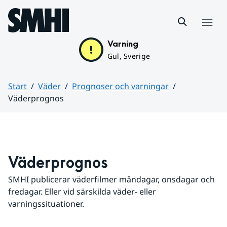
Hoppa till sidans innehåll
Meny
Varning
Gul, Sverige
Start
Väder
Prognoser och varningar
Väderprognos
Huvudinnehåll
Väderprognos
SMHI publicerar väderfilmer måndagar, onsdagar och 
fredagar. Eller vid särskilda väder- eller 
varningssituationer.