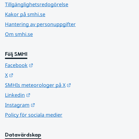
Tillgänglighetsredogörelse
Kakor på smhi.se
Hantering av personuppgifter
Om smhi.se
Följ SMHI
Länk till annan webbplats.
Facebook
Länk till annan webbplats.
X
Länk till annan webbplats.
SMHIs meteorologer på X
Länk till annan webbplats.
Linkedin
Länk till annan webbplats.
Instagram
Policy för sociala medier
Datavärdskap