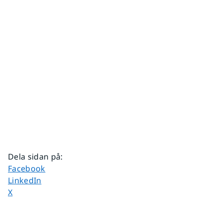
Dela sidan på
:
Dela sidan på
Facebook
Dela sidan på
LinkedIn
Dela sidan på
X