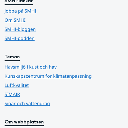
SMHI-länkar
Jobba på SMHI
Om SMHI
SMHI-bloggen
SMHI-podden
Teman
Havsmiljö i kust och hav
Kunskapscentrum för klimatanpassning
Luftkvalitet
SIMAIR
Sjöar och vattendrag
Om webbplatsen