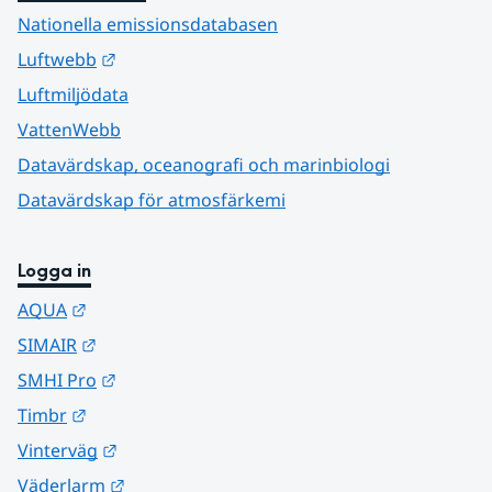
Nationella emissionsdatabasen
Länk till annan webbplats.
Luftwebb
Luftmiljödata
VattenWebb
Datavärdskap, oceanografi och marinbiologi
Datavärdskap för atmosfärkemi
Logga in
Länk till annan webbplats.
AQUA
Länk till annan webbplats.
SIMAIR
Länk till annan webbplats.
SMHI Pro
Länk till annan webbplats.
Timbr
Länk till annan webbplats.
Vinterväg
Länk till annan webbplats.
Väderlarm