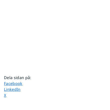
Dela sidan på
:
Dela sidan på
Facebook
Dela sidan på
LinkedIn
Dela sidan på
X