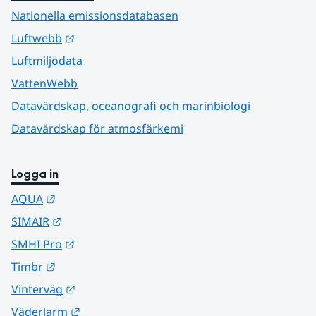
Nationella emissionsdatabasen
Länk till annan webbplats.
Luftwebb
Luftmiljödata
VattenWebb
Datavärdskap, oceanografi och marinbiologi
Datavärdskap för atmosfärkemi
Logga in
Länk till annan webbplats.
AQUA
Länk till annan webbplats.
SIMAIR
Länk till annan webbplats.
SMHI Pro
Länk till annan webbplats.
Timbr
Länk till annan webbplats.
Vinterväg
Länk till annan webbplats.
Väderlarm