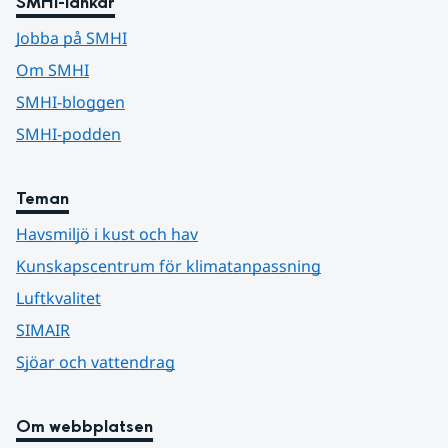
SMHI-länkar
Jobba på SMHI
Om SMHI
SMHI-bloggen
SMHI-podden
Teman
Havsmiljö i kust och hav
Kunskapscentrum för klimatanpassning
Luftkvalitet
SIMAIR
Sjöar och vattendrag
Om webbplatsen