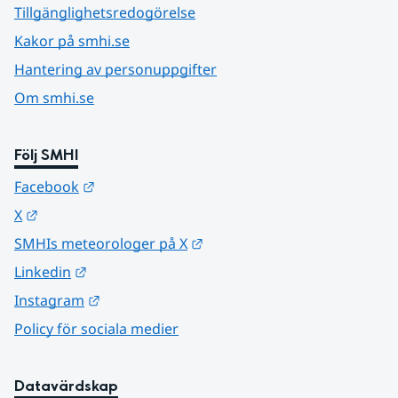
Tillgänglighetsredogörelse
Kakor på smhi.se
Hantering av personuppgifter
Om smhi.se
Följ SMHI
Länk till annan webbplats.
Facebook
Länk till annan webbplats.
X
Länk till annan webbplats.
SMHIs meteorologer på X
Länk till annan webbplats.
Linkedin
Länk till annan webbplats.
Instagram
Policy för sociala medier
Datavärdskap