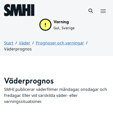
Hoppa till sidans innehåll
Meny
Varning
Gul, Sverige
Start
Väder
Prognoser och varningar
Väderprognos
Huvudinnehåll
Väderprognos
SMHI publicerar väderfilmer måndagar, onsdagar och 
fredagar. Eller vid särskilda väder- eller 
varningssituationer.