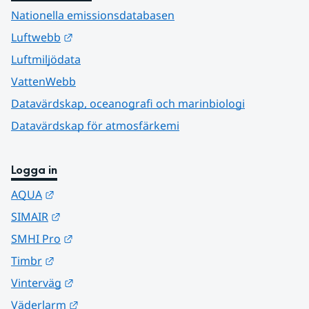
Nationella emissionsdatabasen
Länk till annan webbplats.
Luftwebb
Luftmiljödata
VattenWebb
Datavärdskap, oceanografi och marinbiologi
Datavärdskap för atmosfärkemi
Logga in
Länk till annan webbplats.
AQUA
Länk till annan webbplats.
SIMAIR
Länk till annan webbplats.
SMHI Pro
Länk till annan webbplats.
Timbr
Länk till annan webbplats.
Vinterväg
Länk till annan webbplats.
Väderlarm