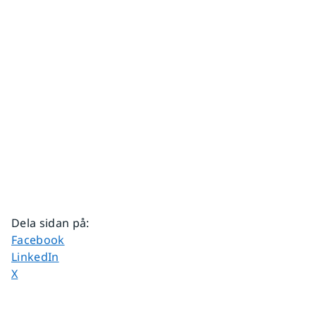
Dela sidan på
:
Dela sidan på
Facebook
Dela sidan på
LinkedIn
Dela sidan på
X