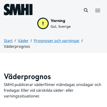
Hoppa till sidans innehåll
Meny
Varning
Gul, Sverige
Start
Väder
Prognoser och varningar
Väderprognos
Huvudinnehåll
Väderprognos
SMHI publicerar väderfilmer måndagar, onsdagar och 
fredagar. Eller vid särskilda väder- eller 
varningssituationer.