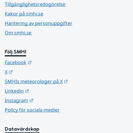
Tillgänglighetsredogörelse
Kakor på smhi.se
Hantering av personuppgifter
Om smhi.se
Följ SMHI
Länk till annan webbplats.
Facebook
Länk till annan webbplats.
X
Länk till annan webbplats.
SMHIs meteorologer på X
Länk till annan webbplats.
Linkedin
Länk till annan webbplats.
Instagram
Policy för sociala medier
Datavärdskap