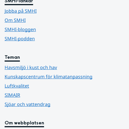
SMHI-länkar
Jobba på SMHI
Om SMHI
SMHI-bloggen
SMHI-podden
Teman
Havsmiljö i kust och hav
Kunskapscentrum för klimatanpassning
Luftkvalitet
SIMAIR
Sjöar och vattendrag
Om webbplatsen