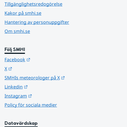
Tillgänglighetsredogörelse
Kakor på smhi.se
Hantering av personuppgifter
Om smhi.se
Följ SMHI
Länk till annan webbplats.
Facebook
Länk till annan webbplats.
X
Länk till annan webbplats.
SMHIs meteorologer på X
Länk till annan webbplats.
Linkedin
Länk till annan webbplats.
Instagram
Policy för sociala medier
Datavärdskap