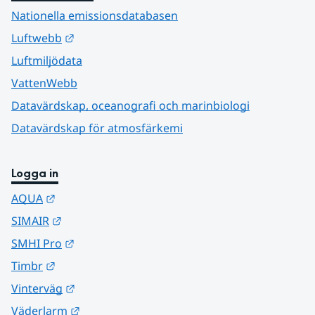
Nationella emissionsdatabasen
Länk till annan webbplats.
Luftwebb
Luftmiljödata
VattenWebb
Datavärdskap, oceanografi och marinbiologi
Datavärdskap för atmosfärkemi
Logga in
Länk till annan webbplats.
AQUA
Länk till annan webbplats.
SIMAIR
Länk till annan webbplats.
SMHI Pro
Länk till annan webbplats.
Timbr
Länk till annan webbplats.
Vinterväg
Länk till annan webbplats.
Väderlarm