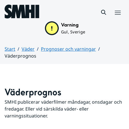
Hoppa till sidans innehåll
Meny
Varning
Gul, Sverige
Start
Väder
Prognoser och varningar
Väderprognos
Huvudinnehåll
Väderprognos
SMHI publicerar väderfilmer måndagar, onsdagar och 
fredagar. Eller vid särskilda väder- eller 
varningssituationer.