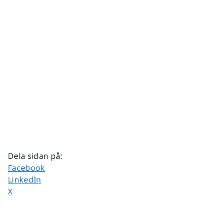
Dela sidan på
:
Dela sidan på
Facebook
Dela sidan på
LinkedIn
Dela sidan på
X