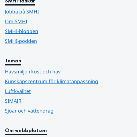
SMHI-länkar
Jobba på SMHI
Om SMHI
SMHI-bloggen
SMHI-podden
Teman
Havsmiljö i kust och hav
Kunskapscentrum för klimatanpassning
Luftkvalitet
SIMAIR
Sjöar och vattendrag
Om webbplatsen