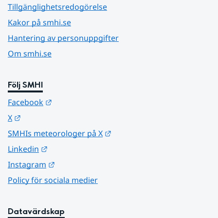
Tillgänglighetsredogörelse
Kakor på smhi.se
Hantering av personuppgifter
Om smhi.se
Följ SMHI
Länk till annan webbplats.
Facebook
Länk till annan webbplats.
X
Länk till annan webbplats.
SMHIs meteorologer på X
Länk till annan webbplats.
Linkedin
Länk till annan webbplats.
Instagram
Policy för sociala medier
Datavärdskap