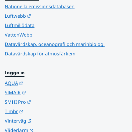
Nationella emissionsdatabasen
Länk till annan webbplats.
Luftwebb
Luftmiljödata
VattenWebb
Datavärdskap, oceanografi och marinbiologi
Datavärdskap för atmosfärkemi
Logga in
Länk till annan webbplats.
AQUA
Länk till annan webbplats.
SIMAIR
Länk till annan webbplats.
SMHI Pro
Länk till annan webbplats.
Timbr
Länk till annan webbplats.
Vinterväg
Länk till annan webbplats.
Väderlarm