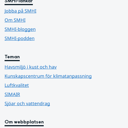
SMHI-länkar
Jobba på SMHI
Om SMHI
SMHI-bloggen
SMHI-podden
Teman
Havsmiljö i kust och hav
Kunskapscentrum för klimatanpassning
Luftkvalitet
SIMAIR
Sjöar och vattendrag
Om webbplatsen