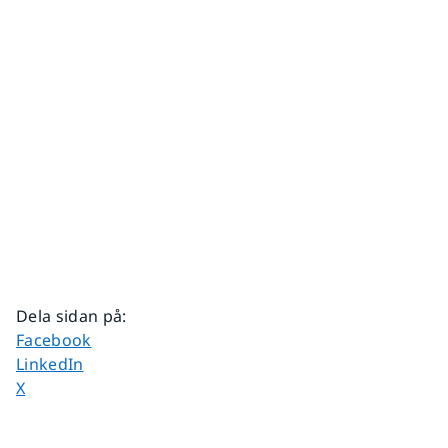
Dela sidan på
:
Dela sidan på
Facebook
Dela sidan på
LinkedIn
Dela sidan på
X