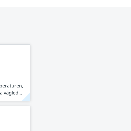
peraturen,
 vägled...