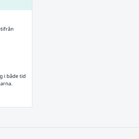
tifrån 
i både tid 
rarna.