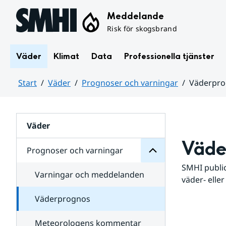
Hoppa till sidans innehåll
Meddelande
Risk för skogsbrand
Väder
Klimat
Data
Professionella tjänster
Start
Väder
Prognoser och varningar
Väderpr
varningar
och
Huvudinnehåll
Prognoser
för
Undersidor
Väder
Väde
Prognoser och varningar
SMHI public
Varningar och meddelanden
väder- eller
Väderprognos
Meteorologens kommentar