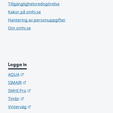
Tillgänglighetsredogörelse
Kakor på smhi.se
Hantering av personuppgifter
Om smhi.se
Logga in
Länk till annan webbplats.
AQUA
Länk till annan webbplats.
SIMAIR
Länk till annan webbplats.
SMHI Pro
Länk till annan webbplats.
Timbr
Länk till annan webbplats.
Vinterväg