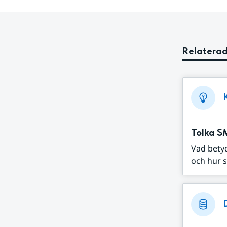
Relaterad
Tolka S
Vad bety
och hur s