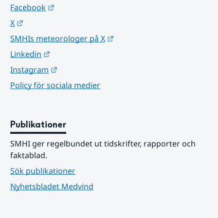
Länk till annan webbplats.
Facebook
Länk till annan webbplats.
X
Länk till annan webbplats.
SMHIs meteorologer på X
Länk till annan webbplats.
Linkedin
Länk till annan webbplats.
Instagram
Policy för sociala medier
Publikationer
SMHI ger regelbundet ut tidskrifter, rapporter och 
faktablad.
Sök publikationer
Nyhetsbladet Medvind