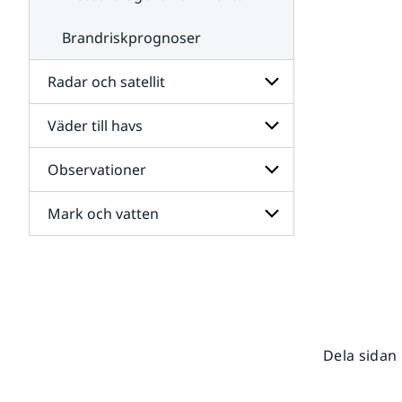
Brandriskprognoser
Radar och satellit
Väder till havs
Undersidor
för
Radar
Observationer
Undersidor
och
för
satellit
Väder
Mark och vatten
Undersidor
till
för
havs
Observationer
Undersidor
för
Mark
och
vatten
Dela sidan