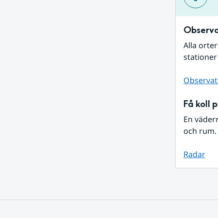
Observa
Alla orte
stationer
Observat
Få koll 
En väder
och rum. 
Radar