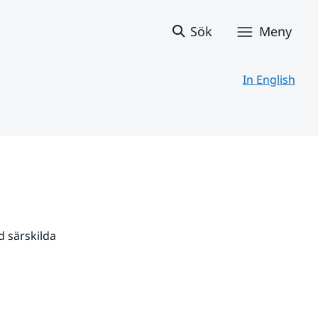
Sök
Meny
In English
 särskilda 