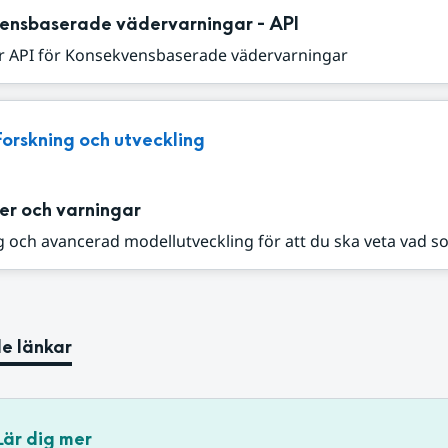
ensbaserade vädervarningar - API
r API för Konsekvensbaserade vädervarningar
Forskning och utveckling
er och varningar
 och avancerad modellutveckling för att du ska veta vad s
e länkar
Lär dig mer