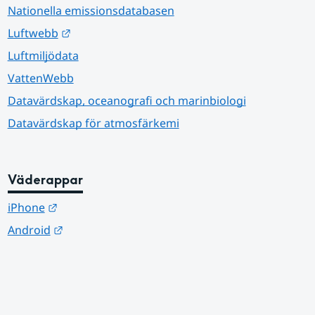
Nationella emissionsdatabasen
Länk till annan webbplats.
Luftwebb
Luftmiljödata
VattenWebb
Datavärdskap, oceanografi och marinbiologi
Datavärdskap för atmosfärkemi
Väderappar
Länk till annan webbplats.
iPhone
Länk till annan webbplats.
Android