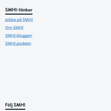
SMHI-länkar
Jobba på SMHI
Om SMHI
SMHI-bloggen
SMHI-podden
Följ SMHI