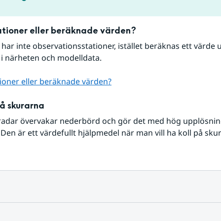
tioner eller beräknade värden?
r har inte observationsstationer, istället beräknas ett värde u
 i närheten och modelldata.
ioner eller beräknade värden?
på skurarna
radar övervakar nederbörd och gör det med hög upplösning 
Den är ett värdefullt hjälpmedel när man vill ha koll på sku