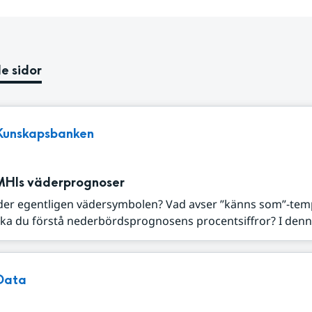
e sidor
Kunskapsbanken
MHIs väderprognoser
der egentligen vädersymbolen? Vad avser ”känns som”-tem
ka du förstå nederbördsprognosens procentsiffror? I denna
Data