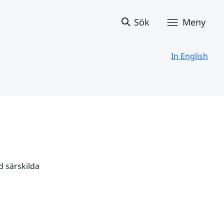
Sök
Meny
In English
 särskilda 