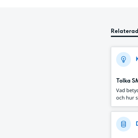
Relaterad
Tolka S
Vad bety
och hur s