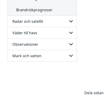
Brandriskprognoser
Radar och satellit
Väder till havs
Undersidor
för
Radar
Observationer
Undersidor
och
för
satellit
Väder
Mark och vatten
Undersidor
till
för
havs
Observationer
Undersidor
för
Mark
och
vatten
Dela sidan