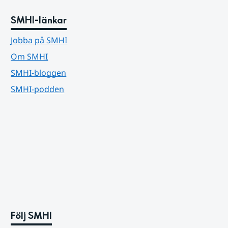
SMHI-länkar
Jobba på SMHI
Om SMHI
SMHI-bloggen
SMHI-podden
Följ SMHI