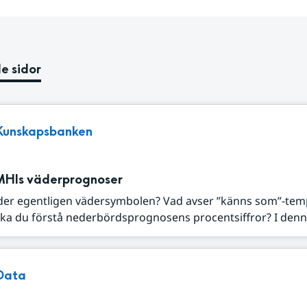
e sidor
Kunskapsbanken
MHIs väderprognoser
der egentligen vädersymbolen? Vad avser ”känns som”-tem
ka du förstå nederbördsprognosens procentsiffror? I denna
Data