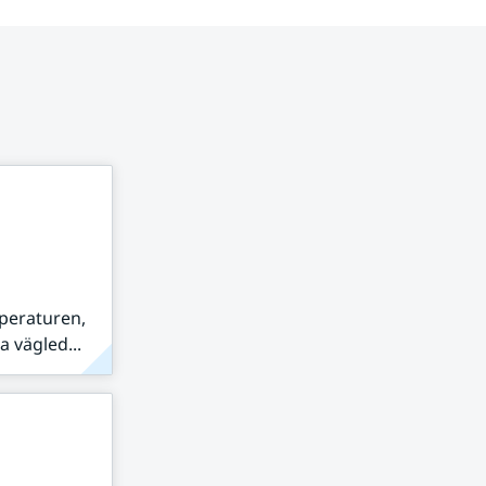
peraturen,
 vägled...