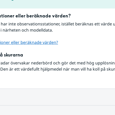
tioner eller beräknade värden?
r har inte observationsstationer, istället beräknas ett värde u
 i närheten och modelldata.
ioner eller beräknade värden?
på skurarna
radar övervakar nederbörd och gör det med hög upplösning 
Den är ett värdefullt hjälpmedel när man vill ha koll på sku