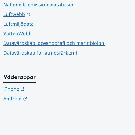
Nationella emissionsdatabasen
Länk till annan webbplats.
Luftwebb
Luftmiljödata
VattenWebb
Datavärdskap, oceanografi och marinbiologi
Datavärdskap för atmosfärkemi
Väderappar
Länk till annan webbplats.
iPhone
Länk till annan webbplats.
Android