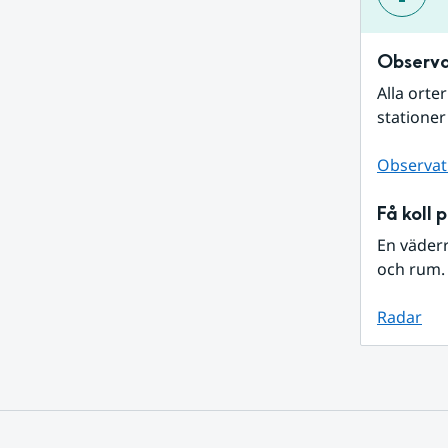
Observa
Alla orte
stationer
Observat
Få koll 
En väder
och rum. 
Radar