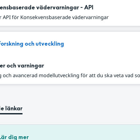
ensbaserade vädervarningar - API
r API för Konsekvensbaserade vädervarningar
Forskning och utveckling
er och varningar
 och avancerad modellutveckling för att du ska veta vad s
e länkar
Lär dig mer