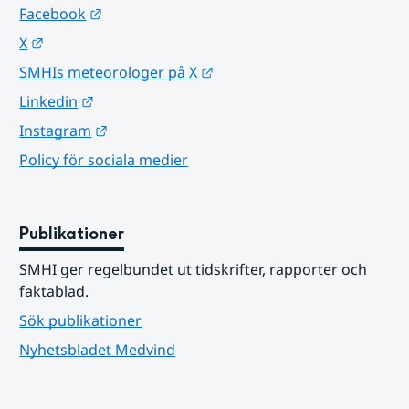
Länk till annan webbplats.
Facebook
Länk till annan webbplats.
X
Länk till annan webbplats.
SMHIs meteorologer på X
Länk till annan webbplats.
Linkedin
Länk till annan webbplats.
Instagram
Policy för sociala medier
Publikationer
SMHI ger regelbundet ut tidskrifter, rapporter och 
faktablad.
Sök publikationer
Nyhetsbladet Medvind