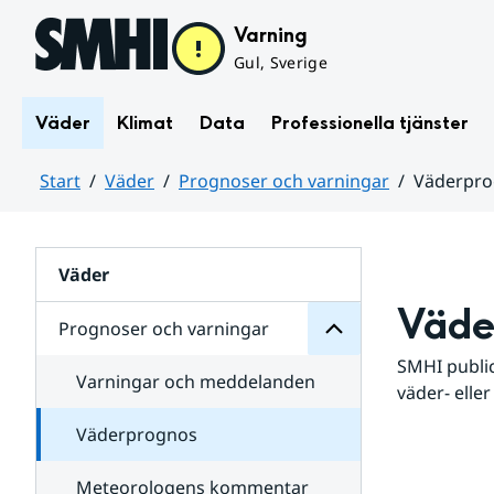
Hoppa till sidans innehåll
Varning
Gul, Sverige
Väder
Klimat
Data
Professionella tjänster
Start
Väder
Prognoser och varningar
Väderpr
varningar
och
Huvudinnehåll
Prognoser
för
Undersidor
Väder
Väde
Prognoser och varningar
SMHI public
Varningar och meddelanden
väder- eller
Väderprognos
Meteorologens kommentar