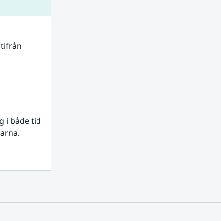
tifrån 
i både tid 
rarna.