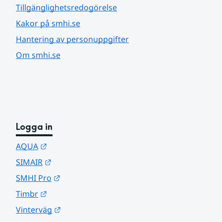
Tillgänglighetsredogörelse
Kakor på smhi.se
Hantering av personuppgifter
Om smhi.se
Logga in
Länk till annan webbplats.
AQUA
Länk till annan webbplats.
SIMAIR
Länk till annan webbplats.
SMHI Pro
Länk till annan webbplats.
Timbr
Länk till annan webbplats.
Vinterväg