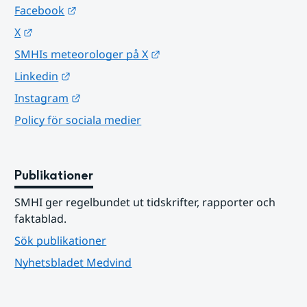
Länk till annan webbplats.
Facebook
Länk till annan webbplats.
X
Länk till annan webbplats.
SMHIs meteorologer på X
Länk till annan webbplats.
Linkedin
Länk till annan webbplats.
Instagram
Policy för sociala medier
Publikationer
SMHI ger regelbundet ut tidskrifter, rapporter och 
faktablad.
Sök publikationer
Nyhetsbladet Medvind