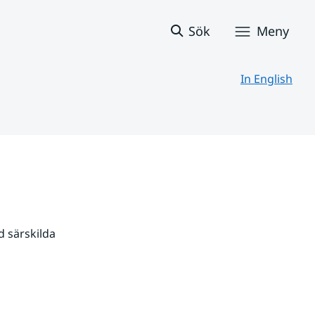
Sök
Meny
In English
 särskilda 