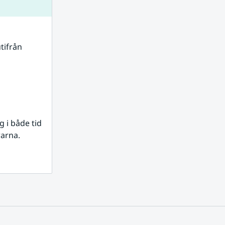
tifrån 
i både tid 
rarna.