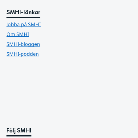
SMHI-länkar
Jobba på SMHI
Om SMHI
SMHI-bloggen
SMHI-podden
Följ SMHI