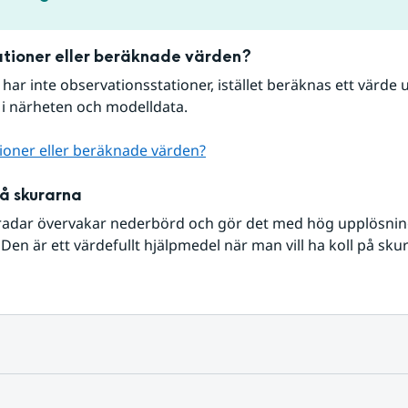
tioner eller beräknade värden?
r har inte observationsstationer, istället beräknas ett värde u
 i närheten och modelldata.
ioner eller beräknade värden?
på skurarna
radar övervakar nederbörd och gör det med hög upplösning 
Den är ett värdefullt hjälpmedel när man vill ha koll på sku