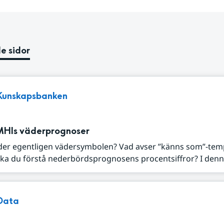
e sidor
Kunskapsbanken
MHIs väderprognoser
der egentligen vädersymbolen? Vad avser ”känns som”-tem
ka du förstå nederbördsprognosens procentsiffror? I denna
Data