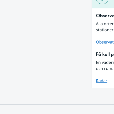
Observa
Alla orte
stationer
Observat
Få koll 
En väder
och rum. 
Radar