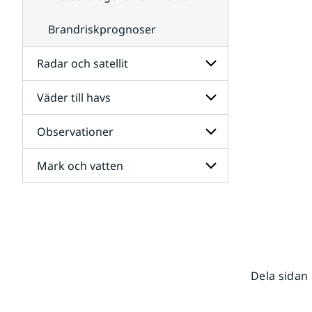
Brandriskprognoser
Radar och satellit
Väder till havs
Undersidor
för
Radar
Observationer
Undersidor
och
för
satellit
Väder
Mark och vatten
Undersidor
till
för
havs
Observationer
Undersidor
för
Mark
och
vatten
Dela sidan