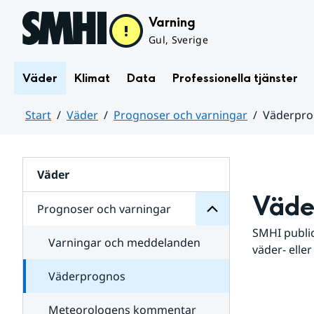
Hoppa till sidans innehåll
Varning
Gul, Sverige
Väder
Klimat
Data
Professionella tjänster
Start
Väder
Prognoser och varningar
Väderpr
varningar
och
Huvudinnehåll
Prognoser
för
Undersidor
Väder
Väde
Prognoser och varningar
SMHI public
Varningar och meddelanden
väder- eller
Väderprognos
Meteorologens kommentar