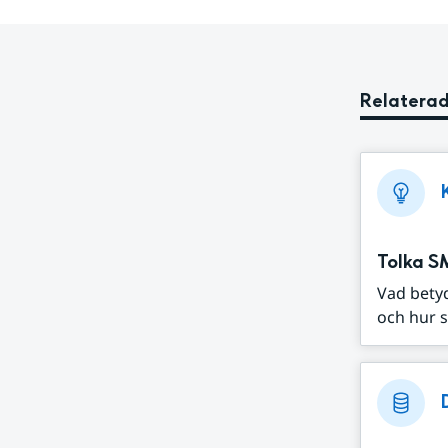
Relaterad
Tolka S
Vad bety
och hur s