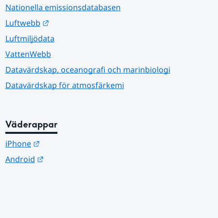
Nationella emissionsdatabasen
Länk till annan webbplats.
Luftwebb
Luftmiljödata
VattenWebb
Datavärdskap, oceanografi och marinbiologi
Datavärdskap för atmosfärkemi
Väderappar
Länk till annan webbplats.
iPhone
Länk till annan webbplats.
Android