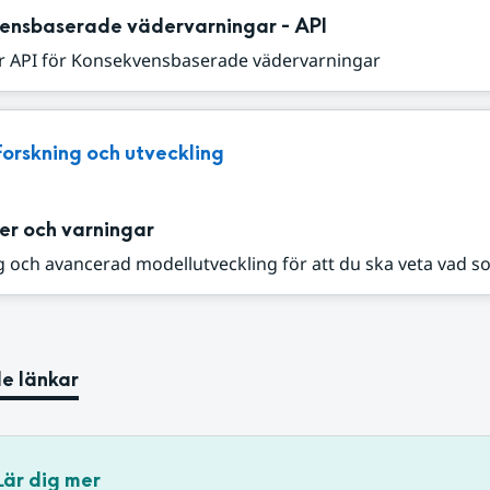
ensbaserade vädervarningar - API
r API för Konsekvensbaserade vädervarningar
Forskning och utveckling
er och varningar
 och avancerad modellutveckling för att du ska veta vad s
e länkar
Lär dig mer