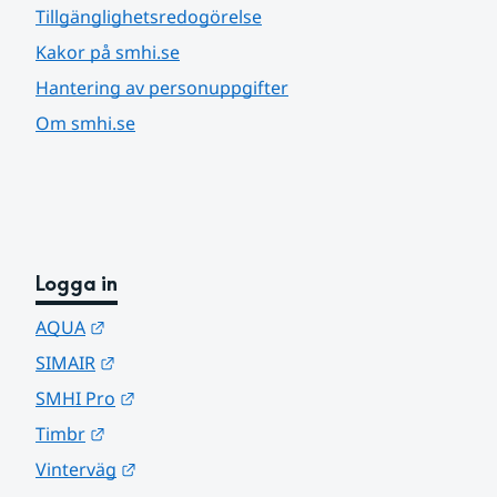
Tillgänglighetsredogörelse
Kakor på smhi.se
Hantering av personuppgifter
Om smhi.se
Logga in
Länk till annan webbplats.
AQUA
Länk till annan webbplats.
SIMAIR
Länk till annan webbplats.
SMHI Pro
Länk till annan webbplats.
Timbr
Länk till annan webbplats.
Vinterväg