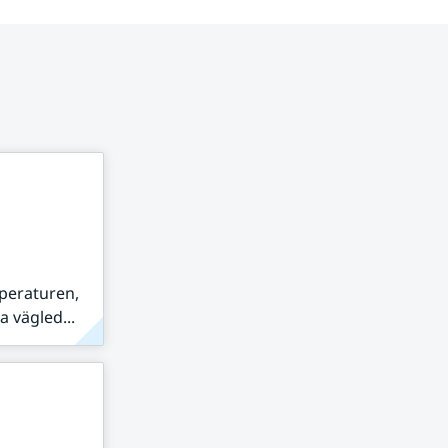
peraturen,
 vägled...