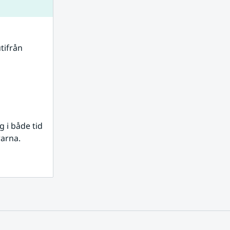
tifrån 
i både tid 
rarna.