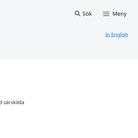
Sök
Meny
In English
 särskilda 