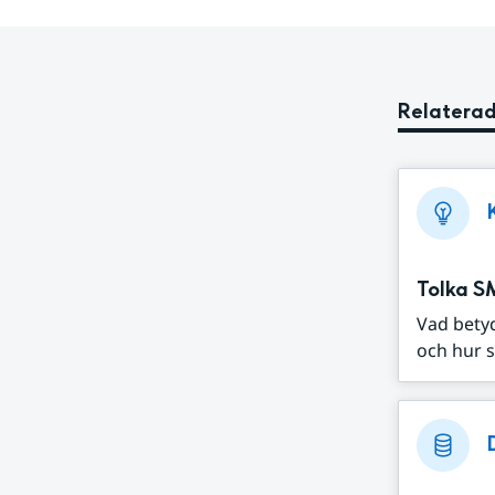
Relaterad
Tolka S
Vad bety
och hur s