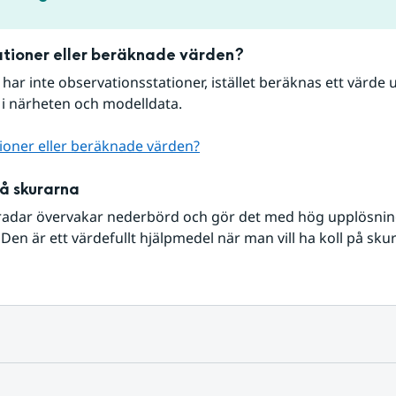
tioner eller beräknade värden?
r har inte observationsstationer, istället beräknas ett värde u
 i närheten och modelldata.
ioner eller beräknade värden?
på skurarna
radar övervakar nederbörd och gör det med hög upplösning 
Den är ett värdefullt hjälpmedel när man vill ha koll på sku