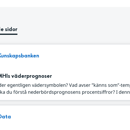
e sidor
Kunskapsbanken
MHIs väderprognoser
der egentligen vädersymbolen? Vad avser ”känns som”-tem
ka du förstå nederbördsprognosens procentsiffror? I denna
Data