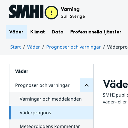
Hoppa till sidans innehåll
Varning
Gul, Sverige
Väder
Klimat
Data
Professionella tjänster
Start
Väder
Prognoser och varningar
Väderpr
varningar
och
Huvudinnehåll
Prognoser
för
Undersidor
Väder
Väde
Prognoser och varningar
SMHI public
Varningar och meddelanden
väder- eller
Väderprognos
Meteorologens kommentar