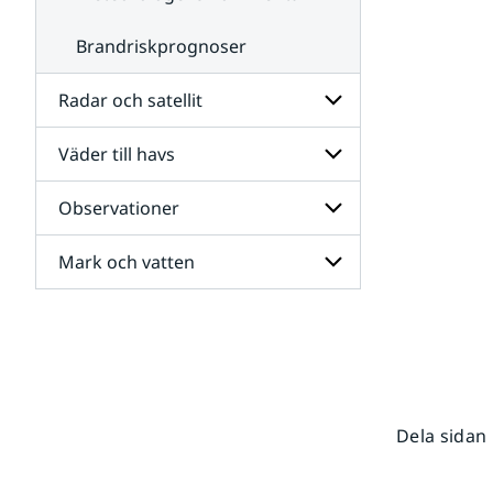
Brandriskprognoser
Radar och satellit
Väder till havs
Undersidor
för
Radar
Observationer
Undersidor
och
för
satellit
Väder
Mark och vatten
Undersidor
till
för
havs
Observationer
Undersidor
för
Mark
och
vatten
Dela sidan