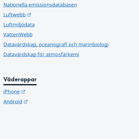
Nationella emissionsdatabasen
Länk till annan webbplats.
Luftwebb
Luftmiljödata
VattenWebb
Datavärdskap, oceanografi och marinbiologi
Datavärdskap för atmosfärkemi
Väderappar
Länk till annan webbplats.
iPhone
Länk till annan webbplats.
Android