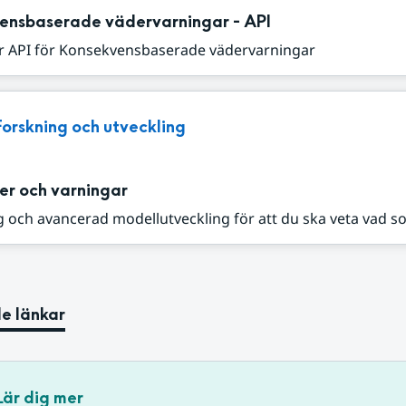
ensbaserade vädervarningar - API
r API för Konsekvensbaserade vädervarningar
Forskning och utveckling
er och varningar
 och avancerad modellutveckling för att du ska veta vad s
e länkar
Lär dig mer