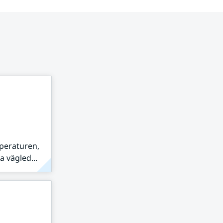
peraturen,
 vägled...