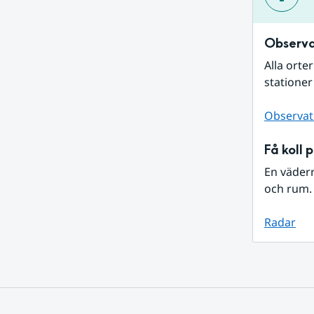
Observa
Alla orte
stationer
Observat
Få koll 
En väder
och rum. 
Radar