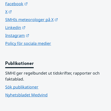
Länk till annan webbplats.
Facebook
Länk till annan webbplats.
X
Länk till annan webbplats.
SMHIs meteorologer på X
Länk till annan webbplats.
Linkedin
Länk till annan webbplats.
Instagram
Policy för sociala medier
Publikationer
SMHI ger regelbundet ut tidskrifter, rapporter och 
faktablad.
Sök publikationer
Nyhetsbladet Medvind