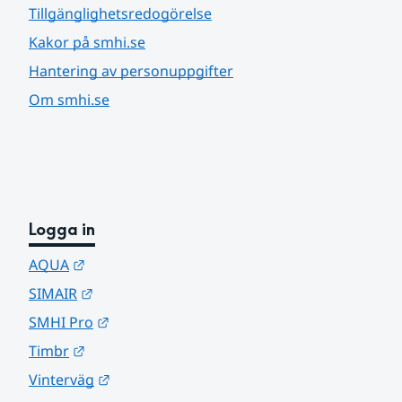
Tillgänglighetsredogörelse
Kakor på smhi.se
Hantering av personuppgifter
Om smhi.se
Logga in
Länk till annan webbplats.
AQUA
Länk till annan webbplats.
SIMAIR
Länk till annan webbplats.
SMHI Pro
Länk till annan webbplats.
Timbr
Länk till annan webbplats.
Vinterväg