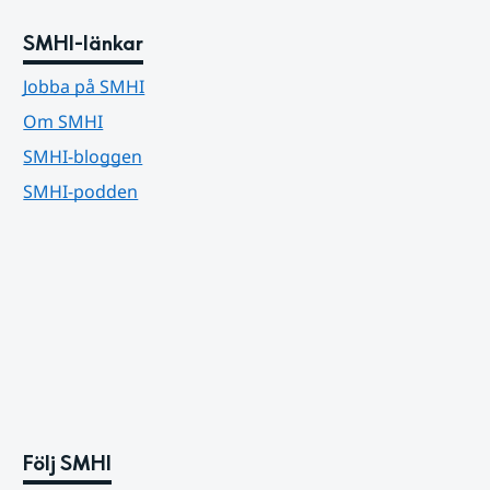
SMHI-länkar
Jobba på SMHI
Om SMHI
SMHI-bloggen
SMHI-podden
Följ SMHI