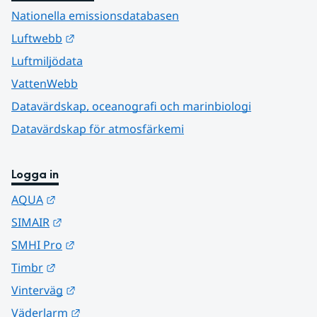
Nationella emissionsdatabasen
Länk till annan webbplats.
Luftwebb
Luftmiljödata
VattenWebb
Datavärdskap, oceanografi och marinbiologi
Datavärdskap för atmosfärkemi
Logga in
Länk till annan webbplats.
AQUA
Länk till annan webbplats.
SIMAIR
Länk till annan webbplats.
SMHI Pro
Länk till annan webbplats.
Timbr
Länk till annan webbplats.
Vinterväg
Länk till annan webbplats.
Väderlarm