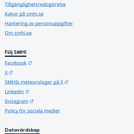
Tillgänglighetsredogörelse
Kakor på smhi.se
Hantering av personuppgifter
Om smhi.se
Följ SMHI
Länk till annan webbplats.
Facebook
Länk till annan webbplats.
X
Länk till annan webbplats.
SMHIs meteorologer på X
Länk till annan webbplats.
Linkedin
Länk till annan webbplats.
Instagram
Policy för sociala medier
Datavärdskap