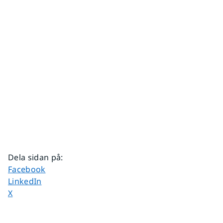
Dela sidan på
:
Dela sidan på
Facebook
Dela sidan på
LinkedIn
Dela sidan på
X