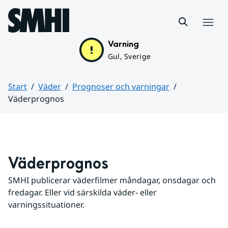
Hoppa till sidans innehåll
Meny
Varning
Gul, Sverige
Start
Väder
Prognoser och varningar
Väderprognos
Huvudinnehåll
Väderprognos
SMHI publicerar väderfilmer måndagar, onsdagar och 
fredagar. Eller vid särskilda väder- eller 
varningssituationer.