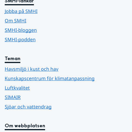
SMHI-länkar
Jobba på SMHI
Om SMHI
SMHI-bloggen
SMHI-podden
Teman
Havsmiljö i kust och hav
Kunskapscentrum för klimatanpassning
Luftkvalitet
SIMAIR
Sjöar och vattendrag
Om webbplatsen