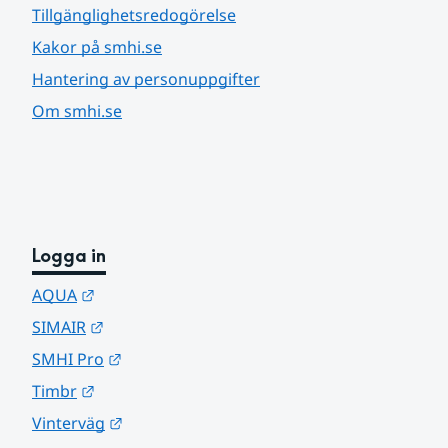
Tillgänglighetsredogörelse
Kakor på smhi.se
Hantering av personuppgifter
Om smhi.se
Logga in
Länk till annan webbplats.
AQUA
Länk till annan webbplats.
SIMAIR
Länk till annan webbplats.
SMHI Pro
Länk till annan webbplats.
Timbr
Länk till annan webbplats.
Vinterväg