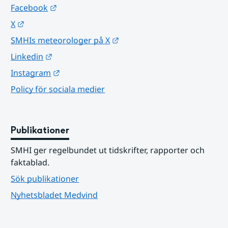
Länk till annan webbplats.
Facebook
Länk till annan webbplats.
X
Länk till annan webbplats.
SMHIs meteorologer på X
Länk till annan webbplats.
Linkedin
Länk till annan webbplats.
Instagram
Policy för sociala medier
Publikationer
SMHI ger regelbundet ut tidskrifter, rapporter och 
faktablad.
Sök publikationer
Nyhetsbladet Medvind