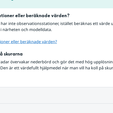
tioner eller beräknade värden?
r har inte observationsstationer, istället beräknas ett värde u
 i närheten och modelldata.
ioner eller beräknade värden?
på skurarna
radar övervakar nederbörd och gör det med hög upplösning 
Den är ett värdefullt hjälpmedel när man vill ha koll på sku