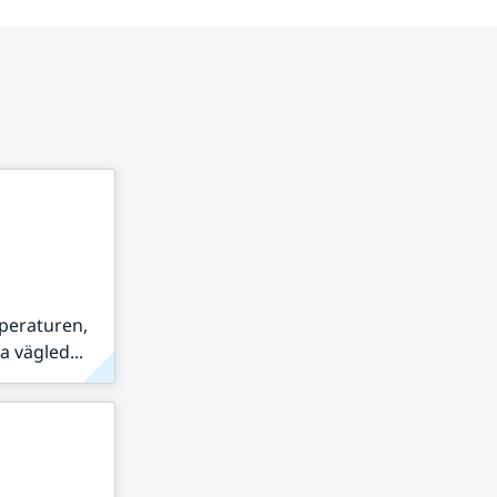
peraturen,
 vägled...