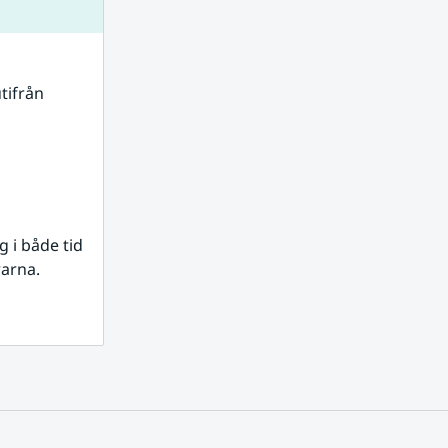
tifrån 
i både tid 
rarna.