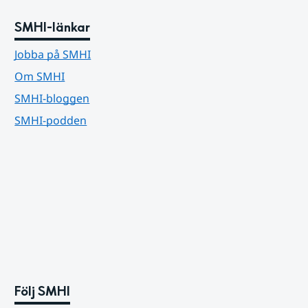
SMHI-länkar
Jobba på SMHI
Om SMHI
SMHI-bloggen
SMHI-podden
Följ SMHI