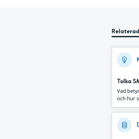
Relaterad
Tolka S
Vad bety
och hur s