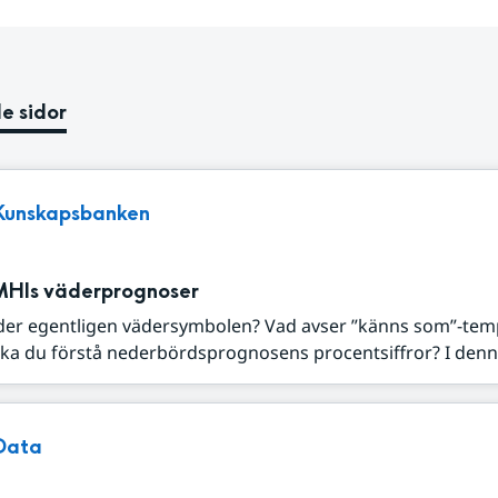
e sidor
Kunskapsbanken
MHIs väderprognoser
der egentligen vädersymbolen? Vad avser ”känns som”-tem
ka du förstå nederbördsprognosens procentsiffror? I denna
Data