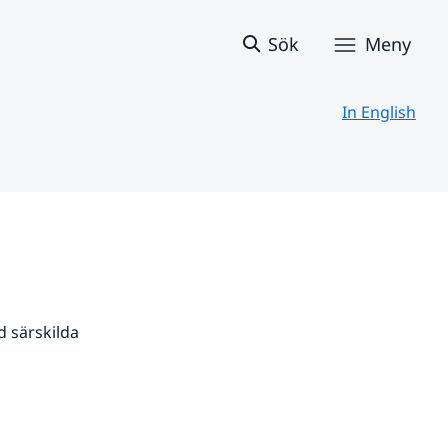
Sök
Meny
In English
 särskilda 