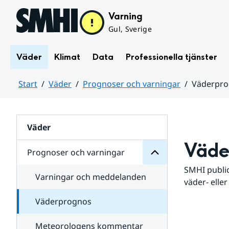
Hoppa till sidans innehåll
Varning
Gul, Sverige
Väder
Klimat
Data
Professionella tjänster
Start
Väder
Prognoser och varningar
Väderpr
varningar
och
Huvudinnehåll
Prognoser
för
Undersidor
Väder
Väde
Prognoser och varningar
SMHI public
Varningar och meddelanden
väder- eller
Väderprognos
Meteorologens kommentar