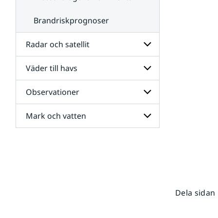
Brandriskprognoser
Radar och satellit
Väder till havs
Undersidor
för
Radar
Observationer
Undersidor
och
för
satellit
Väder
Mark och vatten
Undersidor
till
för
havs
Observationer
Undersidor
för
Mark
och
vatten
Dela sidan