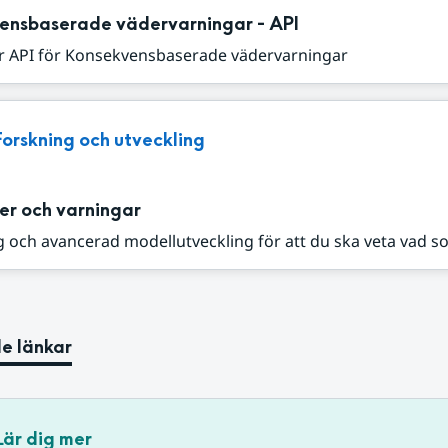
ensbaserade vädervarningar - API
r API för Konsekvensbaserade vädervarningar
Forskning och utveckling
er och varningar
 och avancerad modellutveckling för att du ska veta vad s
e länkar
Lär dig mer