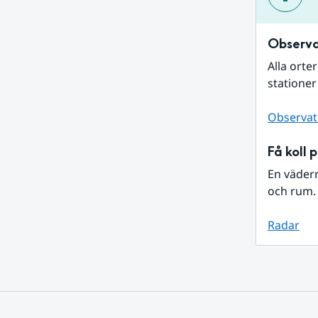
Observa
Alla orte
stationer
Observat
Få koll 
En väder
och rum. 
Radar