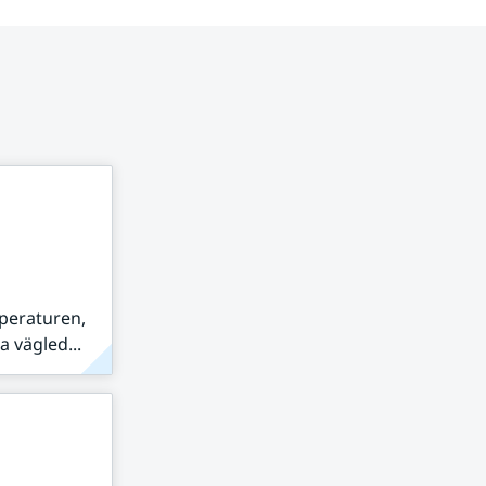
peraturen,
 vägled...