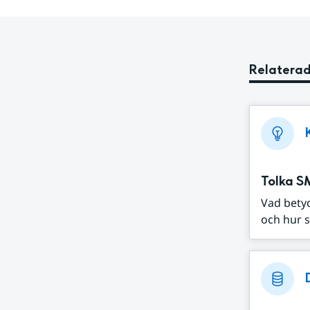
Relaterad
Tolka S
Vad bety
och hur s