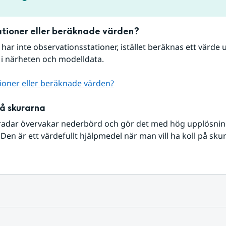
tioner eller beräknade värden?
r har inte observationsstationer, istället beräknas ett värde u
 i närheten och modelldata.
ioner eller beräknade värden?
på skurarna
radar övervakar nederbörd och gör det med hög upplösning 
Den är ett värdefullt hjälpmedel när man vill ha koll på sku