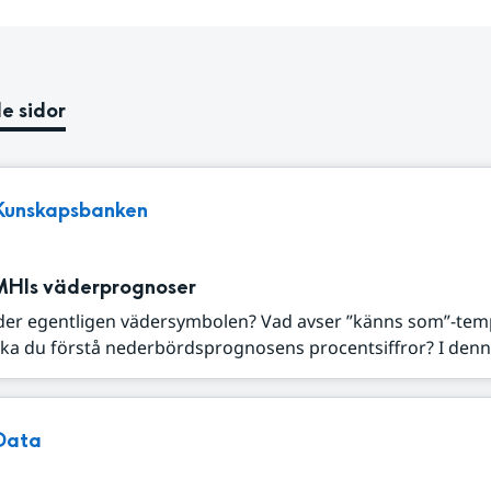
e sidor
Kunskapsbanken
MHIs väderprognoser
der egentligen vädersymbolen? Vad avser ”känns som”-tem
ka du förstå nederbördsprognosens procentsiffror? I denna
Data