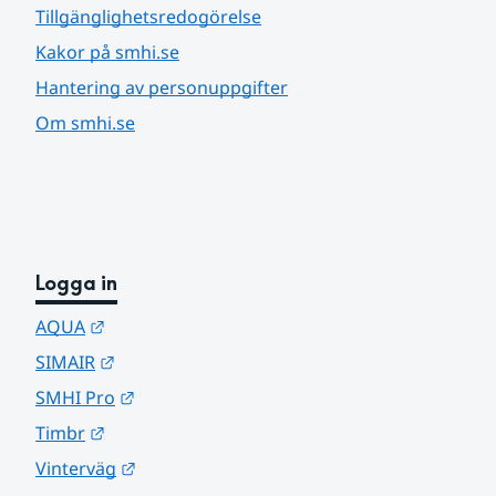
Tillgänglighetsredogörelse
Kakor på smhi.se
Hantering av personuppgifter
Om smhi.se
Logga in
Länk till annan webbplats.
AQUA
Länk till annan webbplats.
SIMAIR
Länk till annan webbplats.
SMHI Pro
Länk till annan webbplats.
Timbr
Länk till annan webbplats.
Vinterväg