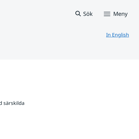
Sök
Meny
In English
 särskilda 