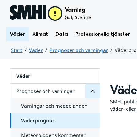
Hoppa till sidans innehåll
Varning
Gul, Sverige
Väder
Klimat
Data
Professionella tjänster
Start
Väder
Prognoser och varningar
Väderpr
varningar
och
Huvudinnehåll
Prognoser
för
Undersidor
Väder
Väde
Prognoser och varningar
SMHI public
Varningar och meddelanden
väder- eller
Väderprognos
Meteorologens kommentar