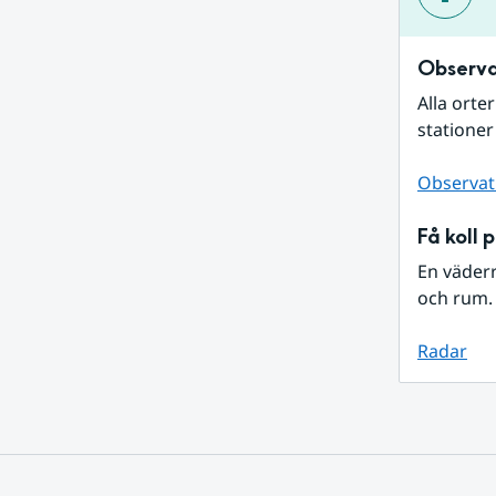
Observa
Alla orte
stationer
Observat
Få koll 
En väder
och rum. 
Radar