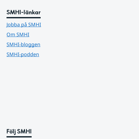
SMHI-länkar
Jobba på SMHI
Om SMHI
SMHI-bloggen
SMHI-podden
Följ SMHI