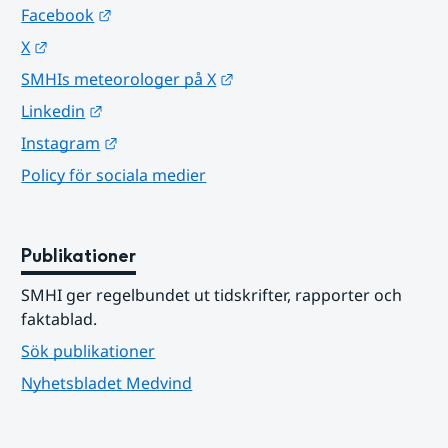
Länk till annan webbplats.
Facebook
Länk till annan webbplats.
X
Länk till annan webbplats.
SMHIs meteorologer på X
Länk till annan webbplats.
Linkedin
Länk till annan webbplats.
Instagram
Policy för sociala medier
Publikationer
SMHI ger regelbundet ut tidskrifter, rapporter och 
faktablad.
Sök publikationer
Nyhetsbladet Medvind