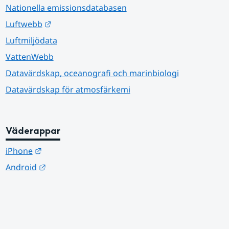
Nationella emissionsdatabasen
Länk till annan webbplats.
Luftwebb
Luftmiljödata
VattenWebb
Datavärdskap, oceanografi och marinbiologi
Datavärdskap för atmosfärkemi
Väderappar
Länk till annan webbplats.
iPhone
Länk till annan webbplats.
Android