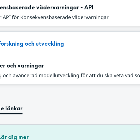
ensbaserade vädervarningar - API
r API för Konsekvensbaserade vädervarningar
Forskning och utveckling
er och varningar
 och avancerad modellutveckling för att du ska veta vad s
e länkar
Lär dig mer