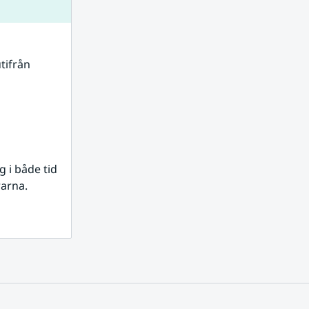
tifrån 
i både tid 
rarna.