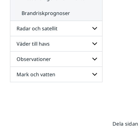
Brandriskprognoser
Radar och satellit
Väder till havs
Undersidor
för
Radar
Observationer
Undersidor
och
för
satellit
Väder
Mark och vatten
Undersidor
till
för
havs
Observationer
Undersidor
för
Mark
och
vatten
Dela sidan