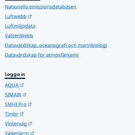
Nationella emissionsdatabasen
Länk till annan webbplats.
Luftwebb
Luftmiljödata
VattenWebb
Datavärdskap, oceanografi och marinbiologi
Datavärdskap för atmosfärkemi
Logga in
Länk till annan webbplats.
AQUA
Länk till annan webbplats.
SIMAIR
Länk till annan webbplats.
SMHI Pro
Länk till annan webbplats.
Timbr
Länk till annan webbplats.
Vinterväg
Länk till annan webbplats.
Väderlarm