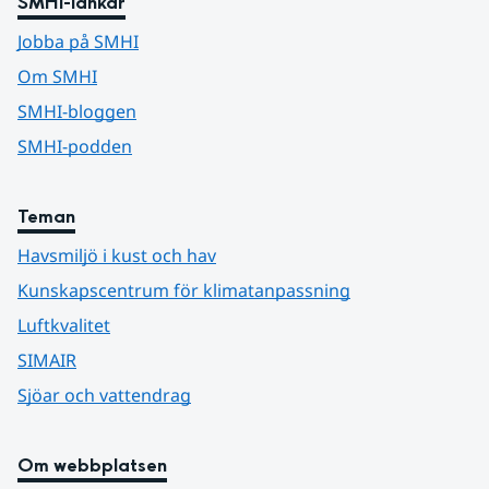
SMHI-länkar
Jobba på SMHI
Om SMHI
SMHI-bloggen
SMHI-podden
Teman
Havsmiljö i kust och hav
Kunskapscentrum för klimatanpassning
Luftkvalitet
SIMAIR
Sjöar och vattendrag
Om webbplatsen