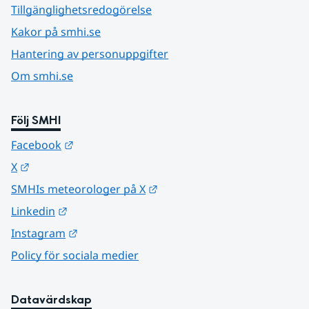
Tillgänglighetsredogörelse
Kakor på smhi.se
Hantering av personuppgifter
Om smhi.se
Följ SMHI
Länk till annan webbplats.
Facebook
Länk till annan webbplats.
X
Länk till annan webbplats.
SMHIs meteorologer på X
Länk till annan webbplats.
Linkedin
Länk till annan webbplats.
Instagram
Policy för sociala medier
Datavärdskap