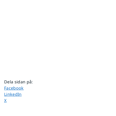
Dela sidan på
:
Dela sidan på
Facebook
Dela sidan på
LinkedIn
Dela sidan på
X