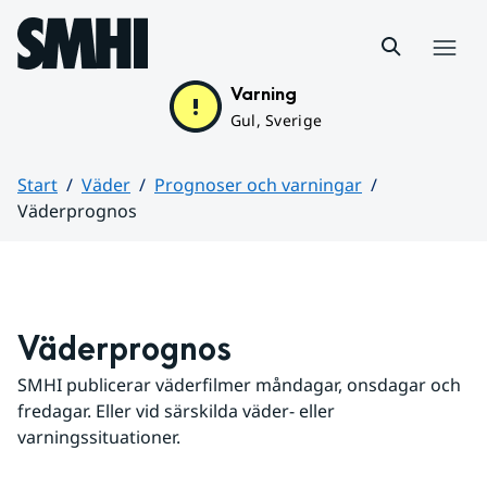
Hoppa till sidans innehåll
Meny
Varning
Gul, Sverige
Start
Väder
Prognoser och varningar
Väderprognos
Huvudinnehåll
Väderprognos
SMHI publicerar väderfilmer måndagar, onsdagar och 
fredagar. Eller vid särskilda väder- eller 
varningssituationer.