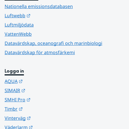
Nationella emissionsdatabasen
Länk till annan webbplats.
Luftwebb
Luftmiljödata
VattenWebb
Datavärdskap, oceanografi och marinbiologi
Datavärdskap för atmosfärkemi
Logga in
Länk till annan webbplats.
AQUA
Länk till annan webbplats.
SIMAIR
Länk till annan webbplats.
SMHI Pro
Länk till annan webbplats.
Timbr
Länk till annan webbplats.
Vinterväg
Länk till annan webbplats.
Väderlarm