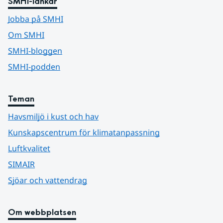
SMHI-länkar
Jobba på SMHI
Om SMHI
SMHI-bloggen
SMHI-podden
Teman
Havsmiljö i kust och hav
Kunskapscentrum för klimatanpassning
Luftkvalitet
SIMAIR
Sjöar och vattendrag
Om webbplatsen