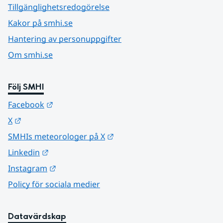
Tillgänglighetsredogörelse
Kakor på smhi.se
Hantering av personuppgifter
Om smhi.se
Följ SMHI
Länk till annan webbplats.
Facebook
Länk till annan webbplats.
X
Länk till annan webbplats.
SMHIs meteorologer på X
Länk till annan webbplats.
Linkedin
Länk till annan webbplats.
Instagram
Policy för sociala medier
Datavärdskap