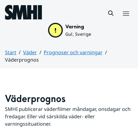
Hoppa till sidans innehåll
Meny
Varning
Gul, Sverige
Start
Väder
Prognoser och varningar
Väderprognos
Huvudinnehåll
Väderprognos
SMHI publicerar väderfilmer måndagar, onsdagar och 
fredagar. Eller vid särskilda väder- eller 
varningssituationer.