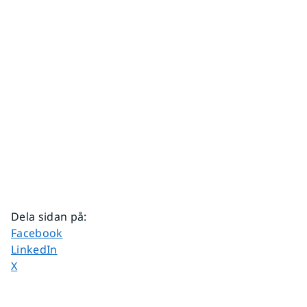
Dela sidan på
:
Dela sidan på
Facebook
Dela sidan på
LinkedIn
Dela sidan på
X