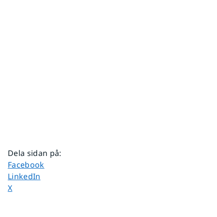
Dela sidan på
:
Dela sidan på
Facebook
Dela sidan på
LinkedIn
Dela sidan på
X