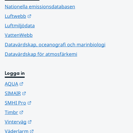
Nationella emissionsdatabasen
Länk till annan webbplats.
Luftwebb
Luftmiljödata
VattenWebb
Datavärdskap, oceanografi och marinbiologi
Datavärdskap för atmosfärkemi
Logga in
Länk till annan webbplats.
AQUA
Länk till annan webbplats.
SIMAIR
Länk till annan webbplats.
SMHI Pro
Länk till annan webbplats.
Timbr
Länk till annan webbplats.
Vinterväg
Länk till annan webbplats.
Väderlarm