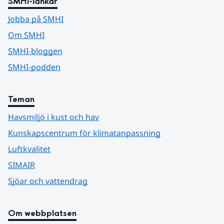
SMHI-länkar
Jobba på SMHI
Om SMHI
SMHI-bloggen
SMHI-podden
Teman
Havsmiljö i kust och hav
Kunskapscentrum för klimatanpassning
Luftkvalitet
SIMAIR
Sjöar och vattendrag
Om webbplatsen