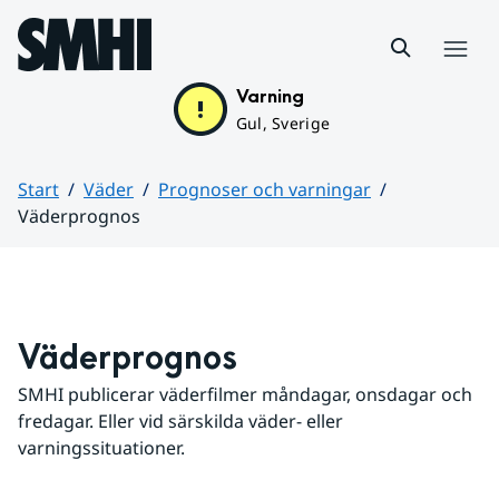
Hoppa till sidans innehåll
Meny
Varning
Gul, Sverige
Start
Väder
Prognoser och varningar
Väderprognos
Huvudinnehåll
Väderprognos
SMHI publicerar väderfilmer måndagar, onsdagar och 
fredagar. Eller vid särskilda väder- eller 
varningssituationer.