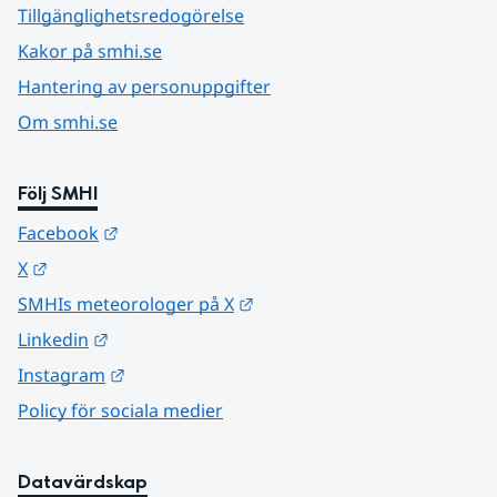
Tillgänglighetsredogörelse
Kakor på smhi.se
Hantering av personuppgifter
Om smhi.se
Följ SMHI
Länk till annan webbplats.
Facebook
Länk till annan webbplats.
X
Länk till annan webbplats.
SMHIs meteorologer på X
Länk till annan webbplats.
Linkedin
Länk till annan webbplats.
Instagram
Policy för sociala medier
Datavärdskap